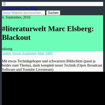
Literaturwelt. Das Blog.
4. September, 2016
#literaturwelt Marc Elsberg:
Blackout
oliverg
Teilen
Tweet
Anpinnen
Mail
SMS
Mit etwas Technikgehoper und schwarzem Bildschirm (passt ja
beides zum Thema), dank komplett neuer Technik (Open Broadcast
Software und Youtube Livestream)