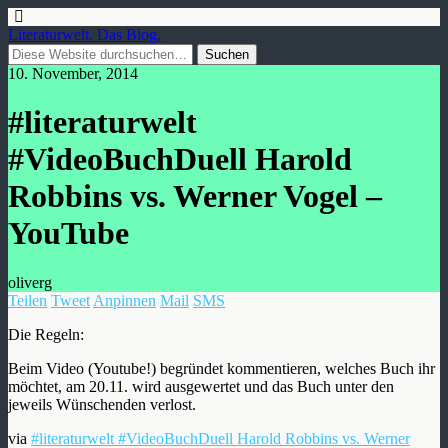
Literaturwelt. Das Blog.
10. November, 2014
#literaturwelt
#VideoBuchDuell Harold
Robbins vs. Werner Vogel –
YouTube
oliverg
Teilen
Tweet
Anpinnen
Mail
SMS
Die Regeln:
Beim Video (Youtube!) begründet kommentieren, welches Buch ihr
möchtet, am 20.11. wird ausgewertet und das Buch unter den
jeweils Wünschenden verlost.
via
#literaturwelt #VideoBuchDuell Harold Robbins vs. Werner