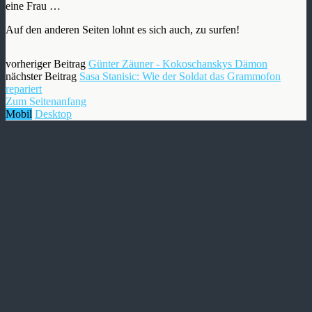
eine Frau …
Auf den anderen Seiten lohnt es sich auch, zu surfen!
vorheriger Beitrag
Günter Zäuner - Kokoschanskys Dämon
nächster Beitrag
Sasa Stanisic: Wie der Soldat das Grammofon
repariert
Zum Seitenanfang
Mobil
Desktop