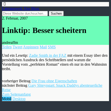
Literaturwelt. Das Blog.
2. Februar, 2007
Linktip: Besser scheitern
andreaffm
Teilen
Tweet
Anpinnen
Mail
SMS
Und ein Lesetip:
Zadie Smith in der FAZ
mit einem Essay über den
persönlichen Ausdruck des Schriftstellers und warum die
Vorstellung vom „perfekten Roman“ einen eh nur in den Wahnsinn
treibt.
vorheriger Beitrag
Die Frau ohne Eigenschaften
nächster Beitrag
Gary Shteyngart: Snack Daddys abenteuerliche
Reise
Zum Seitenanfang
Mobil
Desktop