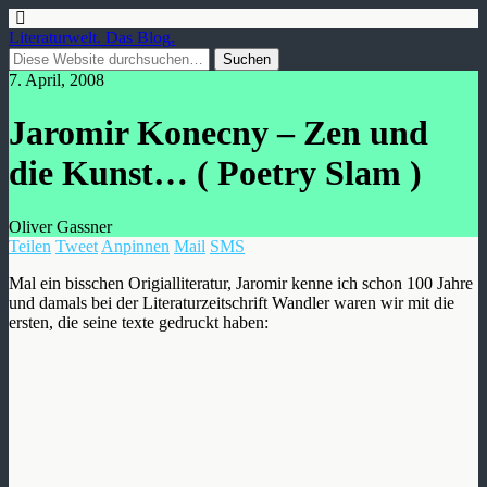
Literaturwelt. Das Blog.
7. April, 2008
Jaromir Konecny – Zen und
die Kunst… ( Poetry Slam )
Oliver Gassner
Teilen
Tweet
Anpinnen
Mail
SMS
Mal ein bisschen Origialliteratur, Jaromir kenne ich schon 100 Jahre
und damals bei der Literaturzeitschrift Wandler waren wir mit die
ersten, die seine texte gedruckt haben: