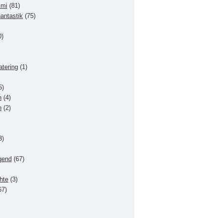
imi
(81)
hantastik
(75)
0)
atering
(1)
5)
n
(4)
n
(2)
3)
gend
(67)
hte
(3)
67)