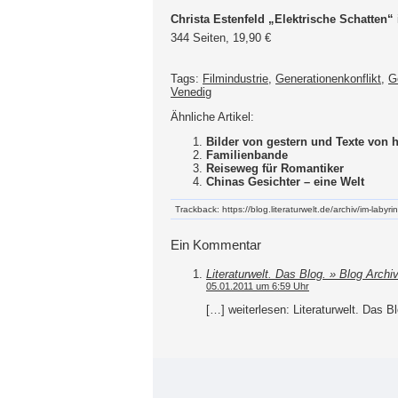
Christa Estenfeld „Elektrische Schatten“
344 Seiten, 19,90 €
Tags:
Filmindustrie
,
Generationenkonflikt
,
G
Venedig
Ähnliche Artikel:
Bilder von gestern und Texte von
Familienbande
Reiseweg für Romantiker
Chinas Gesichter – eine Welt
Trackback: https://blog.literaturwelt.de/archiv/im-labyri
Ein Kommentar
Literaturwelt. Das Blog. » Blog Archi
05.01.2011 um 6:59 Uhr
[…] weiterlesen: Literaturwelt. Das B