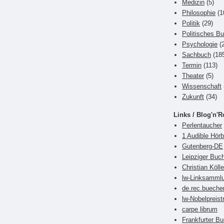
Medizin
(5)
Philosophie
(1
Politik
(29)
Politisches B
Psychologie
(2
Sachbuch
(18
Termin
(113)
Theater
(5)
Wissenschaft
Zukunft
(34)
Links / Blog'n'R
Perlentaucher
1 Audible Hör
Gutenberg-DE
Leipziger Bu
Christian Kölle
lw-Linksamml
de.rec.bueche
lw-Nobelpreist
carpe librum
Frankfurter 