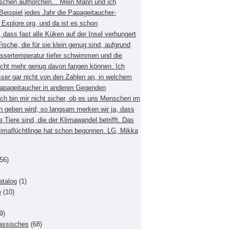
schen aufhorchen... Mein Mann und ich
eispiel jedes Jahr die Papageitaucher-
xplore.org, und da ist es schon
dass fast alle Küken auf der Insel verhungert
Fische, die für sie klein genug sind, aufgrund
ssertemperatur tiefer schwimmen und die
nicht mehr genug davon fangen können. Ich
sser gar nicht von den Zahlen an, in welchem
apageitaucher in anderen Gegenden
Ich bin mir nicht sicher, ob es uns Menschen im
h geben wird; so langsam merken wir ja, dass
e Tiere sind, die der Klimawandel betrifft. Das
Klimaflüchtlinge hat schon begonnen. LG, Mikka
56)
atalog
(1)
e
(10)
9)
lassisches
(68)