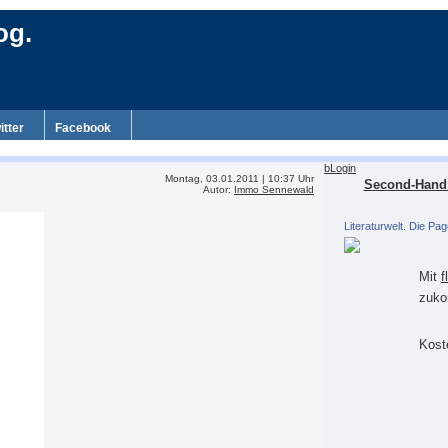
og.
itter
Facebook
bLogin
Montag, 03.01.2011 | 10:37 Uhr
Second-Hand 
Autor:
Immo Sennewald
Literaturwelt. Die Pag
Mit
f
zuko
Koste