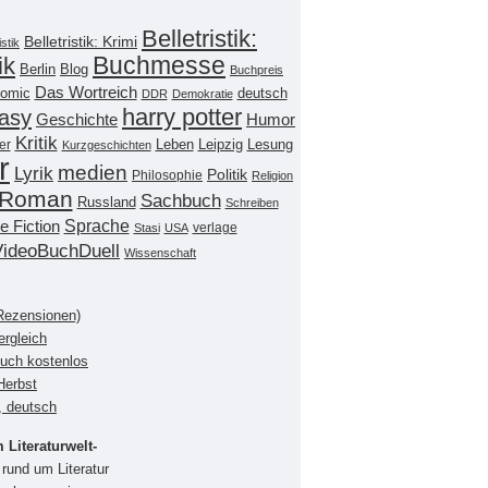
Belletristik:
Belletristik: Krimi
istik
Buchmesse
ik
Berlin
Blog
Buchpreis
Das Wortreich
omic
deutsch
DDR
Demokratie
harry potter
asy
Geschichte
Humor
Kritik
Leipzig
er
Leben
Lesung
Kurzgeschichten
r
medien
Lyrik
Politik
Philosophie
Religion
Roman
Sachbuch
Russland
Schreiben
Sprache
e Fiction
verlage
Stasi
USA
VideoBuchDuell
Wissenschaft
(Rezensionen)
ergleich
buch kostenlos
Herbst
, deutsch
Literaturwelt-
rund um Literatur