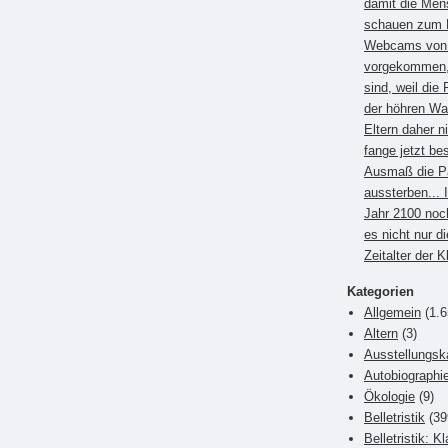
damit die Men
schauen zum B
Webcams von E
vorgekommen, 
sind, weil die 
der höhren Wa
Eltern daher 
fange jetzt be
Ausmaß die P
aussterben... 
Jahr 2100 noc
es nicht nur di
Zeitalter der 
Kategorien
Allgemein
(1.6
Altern
(3)
Ausstellungsk
Autobiographi
Ökologie
(9)
Belletristik
(39
Belletristik: K