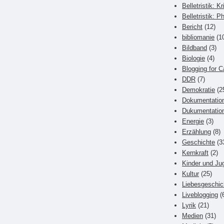
Belletristik: Kr
Belletristik: P
Bericht
(12)
bibliomanie
(1
Bildband
(3)
Biologie
(4)
Blogging for C
DDR
(7)
Demokratie
(2
Dokumentatio
Dukumentatio
Energie
(3)
Erzählung
(8)
Geschichte
(3
Kernkraft
(2)
Kinder und Ju
Kultur
(25)
Liebesgeschic
Liveblogging
(
Lyrik
(21)
Medien
(31)