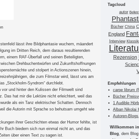
Tagcloud
autor
Belletr
Phantast
Bücher
China
C
en
Fant
England
Interview
Klassik
Estenfeld lässt ihre Bildphantasie wuchern, mäandert
Literatu
gung im Dritten Reich, dem daraus resultierenden
Rezension
ern, einem RAF-Überfall und seinen Beteiligten,
 zwischen Drehbuchentwürfen und Zukunftshoffnungen
Scienc
pensternächte und stolpert in Actionszenen hinein,
reizehnjährigen, die zum Filmstar wird, lässt uns am
 das „Stockholm-Syndrom“ durchlebt.
Empfehlungen
vor und hinter den Kulissen der Filmwelt sind
carpe librum 
. Das hat mir die Lektüre nicht erleichtert, weil das
Bücher Preisv
wurde als ein Tanz elektrischer Schatten. Dennoch
1 Audible Hör
eil die Autorin mit Sprache so behutsam umgeht wie
Alban Nikolai 
Autoren-Blogs
ckungen ihrer Geschichten etwas der Humor fehlte, ist
Willkommen im 
hr Buch biedern sich nun einmal nicht an, und das
Blog
, dem Blog 
eiten über einen Text zu sagen ist.