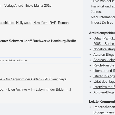
- Live von der 
im Verlag André Thiele Mainz 2010
Frankfurt und a
Jahres.
Mehr Informati
findest Du
hier
.
eschichte
,
Hollywood
,
New York
,
RAF
,
Roman
,
Artikelempfehl
Orhan Pamuk, 
 heute: Schwartzkopff Buchwerke Hamburg-Berlin
2005 – Suche 
Nobelpreisträ
Autoren-Blogs,
Andreas klein
nth-der-bilder/trackback/
Reich-Ranicki 
Literatur und 
Literatur-Blog
ve » Im Labyrinth der Bilder « GB Bilder
Says:
‚Zitat des Tag
Interview mit 
log. » Blog Archive » Im Labyrinth der Bilder […]
Autoren-Blogs
Letzte Komment
Impressionen
Blogger, kann