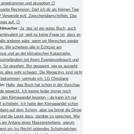
 angekommen und akzeptiert 🙂
ssante Rezension. Darf ich dir als kleinen Tipp
 Verwende evtl. Zwischenüberschriften. Das
twas auf. 🙂
eldmacher:
Ja, das ist ein gutes Buch, auch
mbivalent ist; weil es keine Frage ist, dass es
 alle anderen wäre, wenn wir Menschen wieder
. Wir scheitern alle in Echtzeit am
smus und an der klimatischen Katastophe.
ustrieländern mit ihrem Energieverbrauch und
 So gesehen. Bin gespannt, wie es ausgeht,
es alles sehr schwarz. Die Megacitys sind nicht
zu bekommen, vermute ich. LG Christiane
in:
Hallo, das Buch hat schon in der Vorschau
de geweckt. Ich kenne leider immer noch
 den Klimawandel leugnen – da kann ich nur
f schütteln. Ich hatte den Klimawandel schon
berg auf dem Schirm, aber sie bringt die Dinge
 und die Leute dazu, darüber zu sprechen. Wie
ch am Anfang eines Massensterbens, warum
 erst ein (zu Recht) wütendes Schulmädchen,