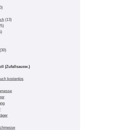
0)
uch
(13)
5)
5)
(30)
oll (Zufallsausw.)
buch kostenlos
chmesse
rer
ung
r
räger
Buchmesse