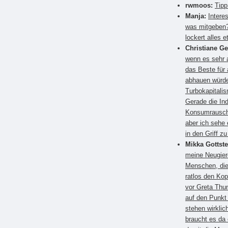
rwmoos:
Tipp
Manja:
Intere
was mitgeben?
lockert alles e
Christiane G
wenn es sehr a
das Beste für
abhauen würden
Turbokapitali
Gerade die Ind
Konsumrausch.
aber ich sehe 
in den Griff 
Mikka Gottste
meine Neugier
Menschen, die
ratlos den Kop
vor Greta Thun
auf den Punkt
stehen wirkli
braucht es da