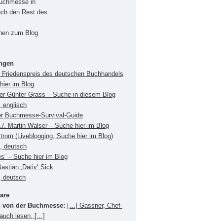
Buchmesse in
uch den Rest des
onen zum Blog
ungen
Friedenspreis des deutschen Buchhandels
hier im Blog
ger Günter Grass – Suche in diesem Blog
 englisch
er Buchmesse-Survival-Guide
./. Martin Walser – Suche hier im Blog
Strom (Liveblogging, Suche hier im Blog)
s, deutsch
es‘ – Suche hier im Blog
Bastian ‚Dativ‘ Sick
, deutsch
are
 von der Buchmesse:
[…] Gassner, Chef-
 auch lesen, […]