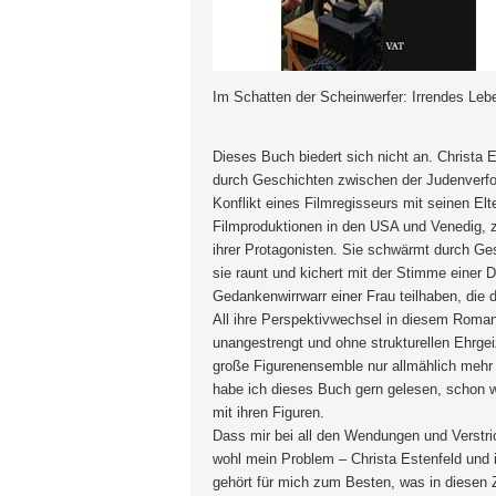
Im Schatten der Scheinwerfer: Irrendes Leb
Dieses Buch biedert sich nicht an. Christa 
durch Geschichten zwischen der Judenverfol
Konflikt eines Filmregisseurs mit seinen Elt
Filmproduktionen in den USA und Venedig,
ihrer Protagonisten. Sie schwärmt durch Ges
sie raunt und kichert mit der Stimme einer D
Gedankenwirrwarr einer Frau teilhaben, die
All ihre Perspektivwechsel in diesem Roman 
unangestrengt und ohne strukturellen Ehrgeiz
große Figurenensemble nur allmählich mehr 
habe ich dieses Buch gern gelesen, schon w
mit ihren Figuren.
Dass mir bei all den Wendungen und Verstri
wohl mein Problem – Christa Estenfeld und i
gehört für mich zum Besten, was in diesen Z