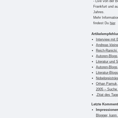
- Live von der 
Frankfurt und a
Jahres.
Mehr Informati
findest Du
hier
.
Artikelempfehl
Interview mit 
Andreas klein
Reich-Ranicki 
Autoren-Blogs,
Literatur und 
Autoren-Blogs
Literatur-Blog
Nobelpreisträ
Orhan Pamuk, 
2005 – Suche 
‚Zitat des Tag
Letzte Komment
Impressionen
Blogger, kann