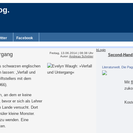
og.
itter
Facebook
bLogin
ergang
Freitag, 13.06.2014 | 08:38 Uhr
Second-Hand 
Autor:
Andreas Schröter
es schwarzen englischen
Literaturwelt. Die Pag
lassen: „Verfall und
iftstellers mit dem
Mit
f
66).
zuko
n, an dem er keine
 bevor er sich als Lehrer
Koste
m Lande versucht. Dort
hüler kleine Monster.
 zu wenden. Eine
ten.