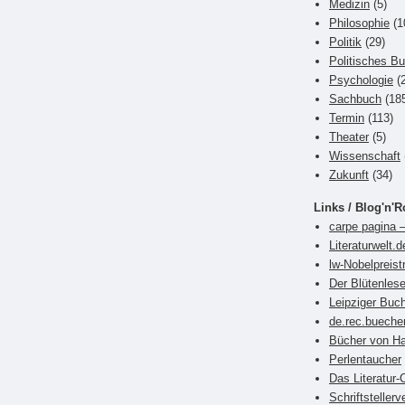
Medizin
(5)
Philosophie
(1
Politik
(29)
Politisches B
Psychologie
(2
Sachbuch
(18
Termin
(113)
Theater
(5)
Wissenschaft
Zukunft
(34)
Links / Blog'n'R
carpe pagina –
Literaturwelt.d
lw-Nobelpreist
Der Blütenlese
Leipziger Bu
de.rec.bueche
Bücher von Ha
Perlentaucher
Das Literatur-
Schriftsteller