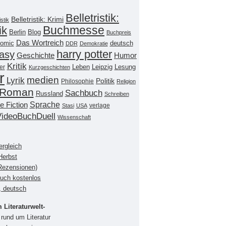
Belletristik:
Belletristik: Krimi
istik
Buchmesse
ik
Berlin
Blog
Buchpreis
Das Wortreich
omic
deutsch
DDR
Demokratie
harry potter
asy
Geschichte
Humor
Kritik
Leipzig
er
Leben
Lesung
Kurzgeschichten
r
medien
Lyrik
Politik
Philosophie
Religion
Roman
Sachbuch
Russland
Schreiben
Sprache
e Fiction
verlage
Stasi
USA
VideoBuchDuell
Wissenschaft
ergleich
Herbst
(Rezensionen)
buch kostenlos
, deutsch
Literaturwelt-
rund um Literatur