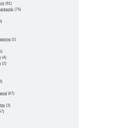
imi
(81)
hantastik
(75)
0)
atering
(1)
5)
n
(4)
n
(2)
3)
gend
(67)
hte
(3)
67)