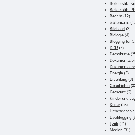
Belletristik: Kr
Belletristik: P
Bericht
(12)
bibliomanie
(1
Bildband
(3)
Biologie
(4)
Blogging for C
DDR
(7)
Demokratie
(2
Dokumentatio
Dukumentatio
Energie
(3)
Erzählung
(8)
Geschichte
(3
Kernkraft
(2)
Kinder und Ju
Kultur
(25)
Liebesgeschic
Liveblogging
(
Lyrik
(21)
Medien
(31)