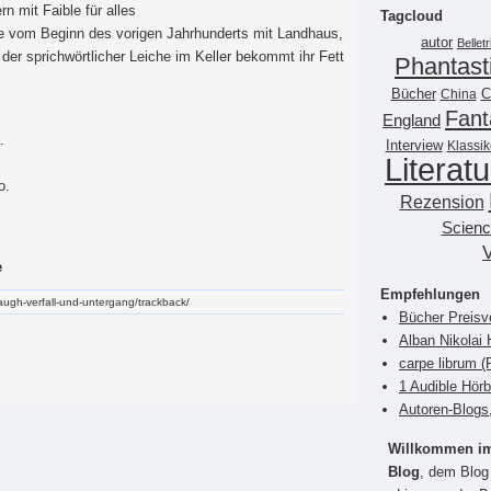
rn mit Faible für alles
Tagcloud
tie vom Beginn des vorigen Jahrhunderts mit Landhaus,
autor
Belletr
der sprichwörtlicher Leiche im Keller bekommt ihr Fett
Phantast
Bücher
China
C
Fant
England
.
Interview
Klassik
Literatu
o.
Rezension
Scienc
e
Empfehlungen
waugh-verfall-und-untergang/trackback/
Bücher Preisv
Alban Nikolai 
carpe librum 
1 Audible Hör
Autoren-Blogs
Willkommen im 
Blog
, dem Blog 