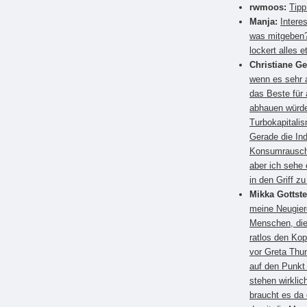
rwmoos:
Tipp
Manja:
Intere
was mitgeben?
lockert alles e
Christiane G
wenn es sehr a
das Beste für
abhauen würden
Turbokapitali
Gerade die Ind
Konsumrausch.
aber ich sehe 
in den Griff 
Mikka Gottste
meine Neugier
Menschen, die
ratlos den Kop
vor Greta Thun
auf den Punkt
stehen wirkli
braucht es da