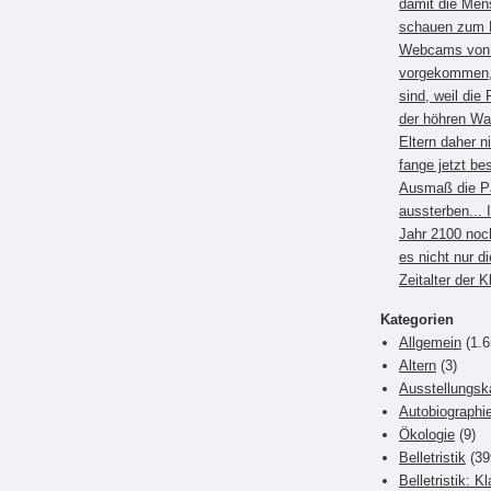
damit die Men
schauen zum B
Webcams von E
vorgekommen, 
sind, weil die 
der höhren Wa
Eltern daher 
fange jetzt be
Ausmaß die P
aussterben... 
Jahr 2100 noc
es nicht nur di
Zeitalter der 
Kategorien
Allgemein
(1.6
Altern
(3)
Ausstellungsk
Autobiographi
Ökologie
(9)
Belletristik
(39
Belletristik: K