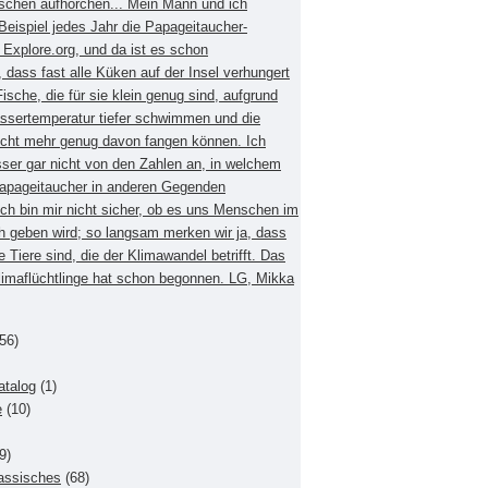
schen aufhorchen... Mein Mann und ich
eispiel jedes Jahr die Papageitaucher-
xplore.org, und da ist es schon
dass fast alle Küken auf der Insel verhungert
Fische, die für sie klein genug sind, aufgrund
ssertemperatur tiefer schwimmen und die
nicht mehr genug davon fangen können. Ich
sser gar nicht von den Zahlen an, in welchem
apageitaucher in anderen Gegenden
Ich bin mir nicht sicher, ob es uns Menschen im
h geben wird; so langsam merken wir ja, dass
e Tiere sind, die der Klimawandel betrifft. Das
Klimaflüchtlinge hat schon begonnen. LG, Mikka
56)
atalog
(1)
e
(10)
9)
lassisches
(68)