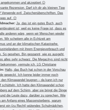
 angekommen und akzeptiert 🙂
ssante Rezension. Darf ich dir als kleinen Tipp
 Verwende evtl. Zwischenüberschriften. Das
twas auf. 🙂
eldmacher:
Ja, das ist ein gutes Buch, auch
mbivalent ist; weil es keine Frage ist, dass es
 alle anderen wäre, wenn wir Menschen wieder
. Wir scheitern alle in Echtzeit am
smus und an der klimatischen Katastophe.
ustrieländern mit ihrem Energieverbrauch und
 So gesehen. Bin gespannt, wie es ausgeht,
es alles sehr schwarz. Die Megacitys sind nicht
zu bekommen, vermute ich. LG Christiane
in:
Hallo, das Buch hat schon in der Vorschau
de geweckt. Ich kenne leider immer noch
 den Klimawandel leugnen – da kann ich nur
f schütteln. Ich hatte den Klimawandel schon
berg auf dem Schirm, aber sie bringt die Dinge
 und die Leute dazu, darüber zu sprechen. Wie
ch am Anfang eines Massensterbens, warum
 erst ein (zu Recht) wütendes Schulmädchen,