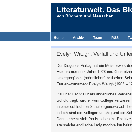
Literaturwelt. Das Bl
Von Büchern und Menschen.
Home
Archiv
Team
RSS
Tw
Evelyn Waugh: Verfall und Unt
Der Diogenes-Verlag hat ein Meisterwerk d
Humors aus dem Jahre 1928 neu übersetzen 
Untergang“ des (männlichen) britischen Schr
Frauen-Vornamen: Evelyn Waugh (1903 – 19
Paul hat Pech: Für ein angebliches Vergehe
Schuld trägt, wird er vom College verwiesen,
in einer schlechten Schule irgendwo auf de
jedoch sind die Kollegen unfähig und die Sc
Dann scheint sich Pauls Leben ins Positive
steinreiche englische Lady möchte ihn heira