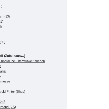
0)
uch
(13)
5)
5)
(30)
oll (Zufallsausw.)
 überall bei Literaturwelt suchen
e
räger
r
chmesse
r
rold Pinter (Shop)
Café
verband (VS)