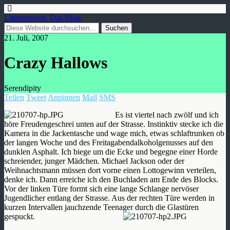
Literaturwelt. Das Blog.
21. Juli, 2007
Crazy Hallows
Serendipity
Teilen
Tweet
Anpinnen
Mail
SMS
Es ist viertel nach zwölf und ich
höre Freudengeschrei unten auf der Strasse. Instinktiv stecke ich die
Kamera in die Jackentasche und wage mich, etwas schlaftrunken ob
der langen Woche und des Freitagabendalkoholgenusses auf den
dunklen Asphalt. Ich biege um die Ecke und begegne einer Horde
schreiender, junger Mädchen. Michael Jackson oder der
Weihnachtsmann müssen dort vorne einen Lottogewinn verteilen,
denke ich. Dann erreiche ich den Buchladen am Ende des Blocks.
Vor der linken Türe formt sich eine lange Schlange nervöser
Jugendlicher entlang der Strasse. Aus der rechten Türe werden in
kurzen Intervallen jauchzende Teenager durch die Glastüren
gespuckt.