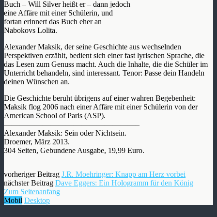
Buch – Will Silver heißt er – dann jedoch
eine Affäre mit einer Schülerin, und
fortan erinnert das Buch eher an
Nabokovs Lolita.
Alexander Maksik, der seine Geschichte aus wechselnden
Perspektiven erzählt, bedient sich einer fast lyrischen Sprache, die
das Lesen zum Genuss macht. Auch die Inhalte, die die Schüler im
Unterricht behandeln, sind interessant. Tenor: Passe dein Handeln
deinen Wünschen an.
Die Geschichte beruht übrigens auf einer wahren Begebenheit:
Maksik flog 2006 nach einer Affäre mit einer Schülerin von der
American School of Paris (ASP).
—————————————————–
Alexander Maksik: Sein oder Nichtsein.
Droemer, März 2013.
304 Seiten, Gebundene Ausgabe, 19,99 Euro.
vorheriger Beitrag
J.R. Moehringer: Knapp am Herz vorbei
nächster Beitrag
Dave Eggers: Ein Hologramm für den König
Zum Seitenanfang
Mobil
Desktop