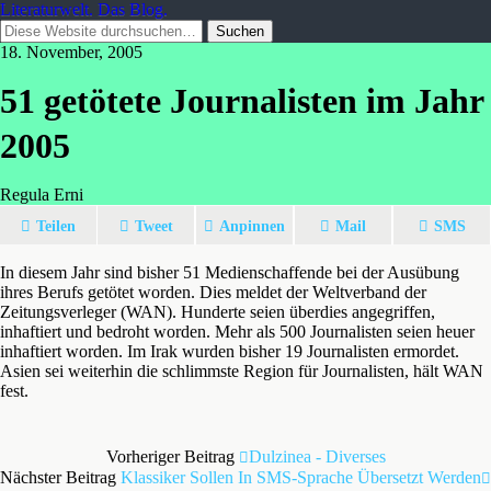
Literaturwelt. Das Blog.
18. November, 2005
51 getötete Journalisten im Jahr
2005
Regula Erni
Teilen
Tweet
Anpinnen
Mail
SMS
In diesem Jahr sind bisher 51 Medienschaffende bei der Ausübung
ihres Berufs getötet worden. Dies meldet der Weltverband der
Zeitungsverleger (WAN). Hunderte seien überdies angegriffen,
inhaftiert und bedroht worden. Mehr als 500 Journalisten seien heuer
inhaftiert worden. Im Irak wurden bisher 19 Journalisten ermordet.
Asien sei weiterhin die schlimmste Region für Journalisten, hält WAN
fest.
Vorheriger Beitrag
Dulzinea - Diverses
Nächster Beitrag
Klassiker Sollen In SMS-Sprache Übersetzt Werden