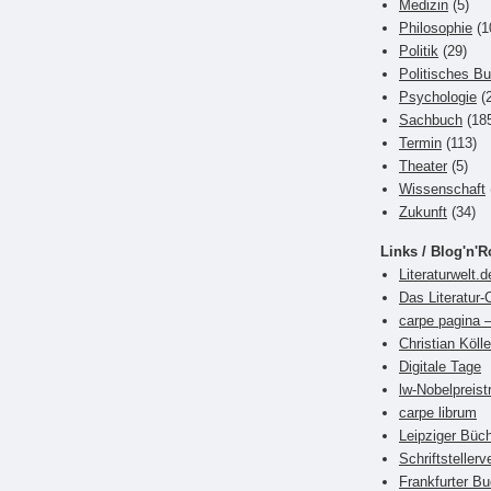
Medizin
(5)
Philosophie
(1
Politik
(29)
Politisches B
Psychologie
(2
Sachbuch
(18
Termin
(113)
Theater
(5)
Wissenschaft
Zukunft
(34)
Links / Blog'n'R
Literaturwelt.d
Das Literatur-
carpe pagina –
Christian Kölle
Digitale Tage
lw-Nobelpreist
carpe librum
Leipziger Büch
Schriftsteller
Frankfurter 