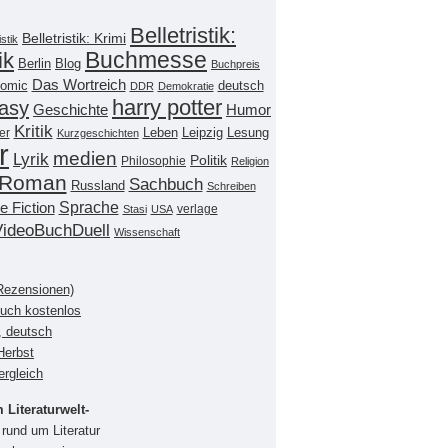
Belletristik:
Belletristik: Krimi
istik
Buchmesse
ik
Berlin
Blog
Buchpreis
Das Wortreich
omic
deutsch
DDR
Demokratie
harry potter
asy
Geschichte
Humor
Kritik
Leipzig
er
Leben
Lesung
Kurzgeschichten
r
medien
Lyrik
Politik
Philosophie
Religion
Roman
Sachbuch
Russland
Schreiben
Sprache
e Fiction
verlage
Stasi
USA
VideoBuchDuell
Wissenschaft
(Rezensionen)
buch kostenlos
, deutsch
Herbst
ergleich
Literaturwelt-
rund um Literatur