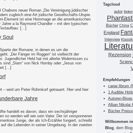
Tagcloud
 Chabons neuer Roman „Die Vereinigung jiddischer
autor
Belletr
ondern zugleich eine Art jüdische Gesellschafts-Utopie.
Phantast
rimi-Element ist eine Hommage an die amerikanischen
 Jahre a la Raymond Chandler – mit den typischen
Bücher
China
C
Textaufbau: […]
Fant
England
y Soul
Interview
Klassik
Literatu
ße Sparte der Romane, in denen es um die
Rezension
ht. „Der Fänger im Roggen“ ist vielleicht der
: Jugendlicher Held hat mit allerlei Widernissen zu
Scienc
s sind „Slam“ von Nick Hornby oder „Jesus von
eit […]
orf
Empfehlungen
carpe librum 
ort – wird um Peter Rühmkorf getrauert. Hier und hier
1 Audible Hör
underbare Jahre
Autoren-Blogs
Alban Nikolai 
Bücher Preisv
fte handelt es davon, dass ein sechsjähriger
n so werden will wie sein Vater. Der ist versponnener
amenlose Junge, der als Ich-Erzähler fungiert, schreibt
Willkommen im 
 auf die Lebenden in seiner Umgebung. In der zweiten
Blog
, dem Blog 