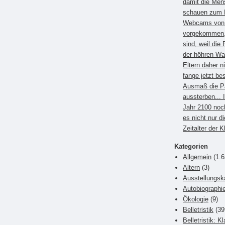
damit die Men
schauen zum B
Webcams von E
vorgekommen, 
sind, weil die 
der höhren Wa
Eltern daher 
fange jetzt be
Ausmaß die P
aussterben... 
Jahr 2100 noc
es nicht nur di
Zeitalter der 
Kategorien
Allgemein
(1.6
Altern
(3)
Ausstellungsk
Autobiographi
Ökologie
(9)
Belletristik
(39
Belletristik: K