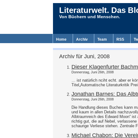
Literaturwelt. Das Bl
Von Büchern und Menschen.
Home
Archiv
Team
RSS
Tw
Archiv für Juni, 2008
Dieser Klagenfurter Bachm
Donnerstag, Juni 26th, 2008
… ist natürlich nciht echt. aber er 
Titel„Automatische Literaturkritik Pr
Jonathan Barnes: Das Alb
Donnerstag, Juni 26th, 2008
Die Handlung dieses Buches kann man
und kaum in allen Details nachzuvol
Albtraumreich des Edward Moon“ ist al
richtig gut, die auf Nebel, verlasse
schaurige Verliese stehen. Zentrale 
Michael Chabon: Die Verein