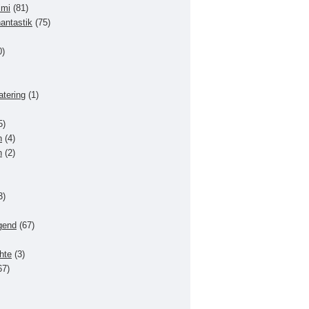
imi
(81)
hantastik
(75)
0)
atering
(1)
5)
n
(4)
n
(2)
3)
gend
(67)
hte
(3)
67)