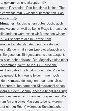
 angekommen und akzeptiert 🙂
ssante Rezension. Darf ich dir als kleinen Tipp
 Verwende evtl. Zwischenüberschriften. Das
twas auf. 🙂
eldmacher:
Ja, das ist ein gutes Buch, auch
mbivalent ist; weil es keine Frage ist, dass es
 alle anderen wäre, wenn wir Menschen wieder
. Wir scheitern alle in Echtzeit am
smus und an der klimatischen Katastophe.
ustrieländern mit ihrem Energieverbrauch und
 So gesehen. Bin gespannt, wie es ausgeht,
es alles sehr schwarz. Die Megacitys sind nicht
zu bekommen, vermute ich. LG Christiane
in:
Hallo, das Buch hat schon in der Vorschau
de geweckt. Ich kenne leider immer noch
 den Klimawandel leugnen – da kann ich nur
f schütteln. Ich hatte den Klimawandel schon
berg auf dem Schirm, aber sie bringt die Dinge
 und die Leute dazu, darüber zu sprechen. Wie
ch am Anfang eines Massensterbens, warum
 erst ein (zu Recht) wütendes Schulmädchen,