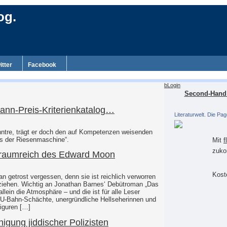
og.
itter
Facebook
bLogin
Second-Hand 
ann-Preis-Kriterienkatalog…
Literaturwelt. Die Pag
könntre, trägt er doch den auf Kompetenzen weisenden
eis der Riesenmaschine“.
Mit
f
zuko
traumreich des Edward Moon
Koste
 getrost vergessen, denn sie ist reichlich verworren
lziehen. Wichtig an Jonathan Barnes‘ Debütroman „Das
lein die Atmosphäre – und die ist für alle Leser
ne U-Bahn-Schächte, unergründliche Hellseherinnen und
Figuren […]
igung jiddischer Polizisten