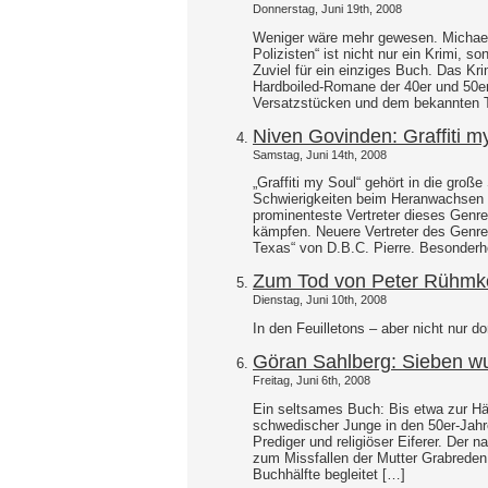
Donnerstag, Juni 19th, 2008
Weniger wäre mehr gewesen. Michael
Polizisten“ ist nicht nur ein Krimi, s
Zuviel für ein einziges Buch. Das K
Hardboiled-Romane der 40er und 50er
Versatzstücken und dem bekannten 
Niven Govinden: Graffiti m
Samstag, Juni 14th, 2008
„Graffiti my Soul“ gehört in die gro
Schwierigkeiten beim Heranwachsen ge
prominenteste Vertreter dieses Genres
kämpfen. Neuere Vertreter des Genre
Texas“ von D.B.C. Pierre. Besonderh
Zum Tod von Peter Rühmk
Dienstag, Juni 10th, 2008
In den Feuilletons – aber nicht nur d
Göran Sahlberg: Sieben w
Freitag, Juni 6th, 2008
Ein seltsames Buch: Bis etwa zur Häl
schwedischer Junge in den 50er-Jahre
Prediger und religiöser Eiferer. Der n
zum Missfallen der Mutter Grabreden
Buchhälfte begleitet […]