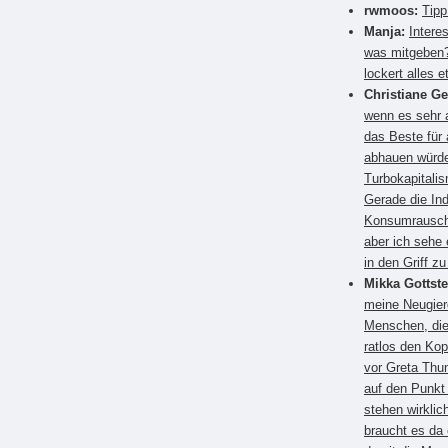
rwmoos:
Tipp
Manja:
Intere
was mitgeben?
lockert alles e
Christiane G
wenn es sehr a
das Beste für
abhauen würden
Turbokapitali
Gerade die Ind
Konsumrausch.
aber ich sehe 
in den Griff 
Mikka Gottste
meine Neugier
Menschen, die
ratlos den Kop
vor Greta Thun
auf den Punkt
stehen wirkli
braucht es da