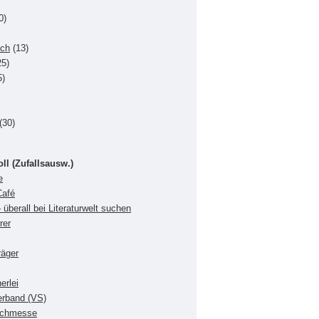
0)
uch
(13)
5)
5)
(30)
oll (Zufallsausw.)
e
Café
 überall bei Literaturwelt suchen
rer
räger
erlei
verband (VS)
Buchmesse