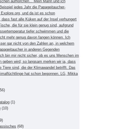
schen aufhorchen... Mein Mann und ich
eispiel jedes Jahr die Papageitaucher-
xplore.org, und da ist es schon
dass fast alle Küken auf der Insel verhungert
Fische, die für sie klein genug sind, aufgrund
ssertemperatur tiefer schwimmen und die
nicht mehr genug davon fangen können. Ich
sser gar nicht von den Zahlen an, in welchem
apageitaucher in anderen Gegenden
Ich bin mir nicht sicher, ob es uns Menschen im
h geben wird; so langsam merken wir ja, dass
e Tiere sind, die der Klimawandel betrifft. Das
Klimaflüchtlinge hat schon begonnen. LG, Mikka
56)
atalog
(1)
e
(10)
9)
lassisches
(68)