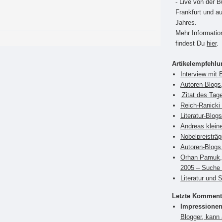
- Live von der 
Frankfurt und a
Jahres.
Mehr Informati
findest Du
hier
.
Artikelempfehl
Interview mit 
Autoren-Blogs
‚Zitat des Tag
Reich-Ranicki 
Literatur-Blog
Andreas klein
Nobelpreisträ
Autoren-Blogs,
Orhan Pamuk, 
2005 – Suche 
Literatur und 
Letzte Komment
Impressionen
Blogger, kann