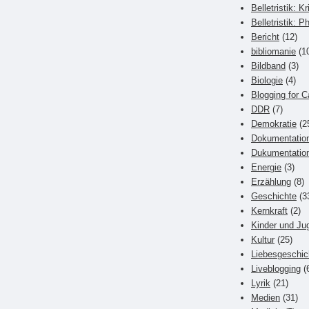
Belletristik: Kr
Belletristik: P
Bericht
(12)
bibliomanie
(1
Bildband
(3)
Biologie
(4)
Blogging for C
DDR
(7)
Demokratie
(2
Dokumentatio
Dukumentatio
Energie
(3)
Erzählung
(8)
Geschichte
(3
Kernkraft
(2)
Kinder und Ju
Kultur
(25)
Liebesgeschic
Liveblogging
(
Lyrik
(21)
Medien
(31)