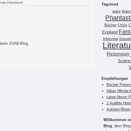
-zvab-2/trackback/
Tagcloud
autor
Belletr
Phantast
Bücher
China
C
Fant
England
Interview
Klassik
Literatu
 beim ZVAB-Blog.
Rezension
Scienc
Empfehlungen
Bücher Preisv
Alban Nikolai 
carpe librum 
1 Audible Hör
Autoren-Blogs
Willkommen im 
Blog
, dem Blog 