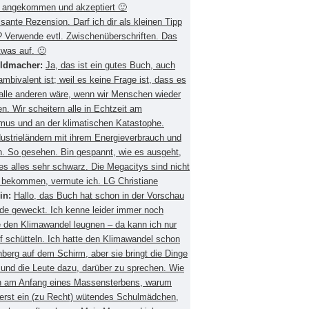
 angekommen und akzeptiert 🙂
ssante Rezension. Darf ich dir als kleinen Tipp
 Verwende evtl. Zwischenüberschriften. Das
twas auf. 🙂
eldmacher:
Ja, das ist ein gutes Buch, auch
mbivalent ist; weil es keine Frage ist, dass es
 alle anderen wäre, wenn wir Menschen wieder
. Wir scheitern alle in Echtzeit am
smus und an der klimatischen Katastophe.
ustrieländern mit ihrem Energieverbrauch und
 So gesehen. Bin gespannt, wie es ausgeht,
es alles sehr schwarz. Die Megacitys sind nicht
zu bekommen, vermute ich. LG Christiane
in:
Hallo, das Buch hat schon in der Vorschau
de geweckt. Ich kenne leider immer noch
 den Klimawandel leugnen – da kann ich nur
f schütteln. Ich hatte den Klimawandel schon
berg auf dem Schirm, aber sie bringt die Dinge
 und die Leute dazu, darüber zu sprechen. Wie
ch am Anfang eines Massensterbens, warum
 erst ein (zu Recht) wütendes Schulmädchen,