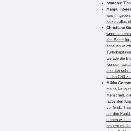
rwmoos:
Tipp
Manja:
Intere
was mitgeben?
lockert alles e
Christiane G
wenn es sehr a
das Beste für
abhauen würden
Turbokapitali
Gerade die Ind
Konsumrausch.
aber ich sehe 
in den Griff 
Mikka Gottste
meine Neugier
Menschen, die
ratlos den Kop
vor Greta Thun
auf den Punkt
stehen wirkli
braucht es da