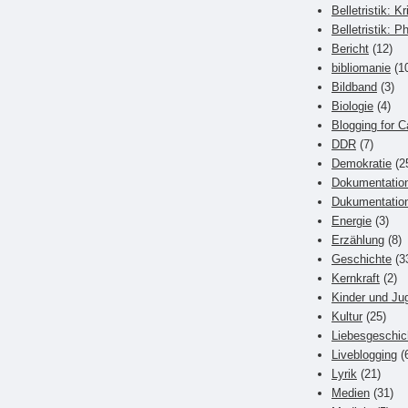
Belletristik: Kr
Belletristik: P
Bericht
(12)
bibliomanie
(1
Bildband
(3)
Biologie
(4)
Blogging for C
DDR
(7)
Demokratie
(2
Dokumentatio
Dukumentatio
Energie
(3)
Erzählung
(8)
Geschichte
(3
Kernkraft
(2)
Kinder und Ju
Kultur
(25)
Liebesgeschic
Liveblogging
(
Lyrik
(21)
Medien
(31)