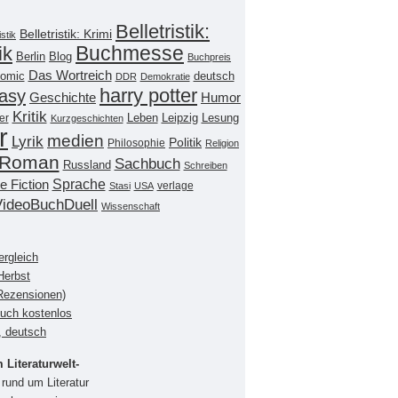
Belletristik:
Belletristik: Krimi
istik
Buchmesse
ik
Berlin
Blog
Buchpreis
Das Wortreich
omic
deutsch
DDR
Demokratie
harry potter
asy
Geschichte
Humor
Kritik
Leipzig
er
Leben
Lesung
Kurzgeschichten
r
medien
Lyrik
Politik
Philosophie
Religion
Roman
Sachbuch
Russland
Schreiben
Sprache
e Fiction
verlage
Stasi
USA
VideoBuchDuell
Wissenschaft
ergleich
Herbst
(Rezensionen)
buch kostenlos
, deutsch
Literaturwelt-
rund um Literatur