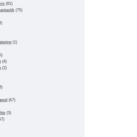
imi
(81)
hantastik
(75)
0)
atering
(1)
5)
n
(4)
n
(2)
3)
gend
(67)
hte
(3)
67)