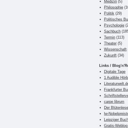
Medizin
(5)
Philosophie
(1
Politik
(29)
Politisches B
Psychologie
(2
Sachbuch
(18
Termin
(113)
Theater
(5)
Wissenschaft
Zukunft
(34)
Links / Blog'n'R
Digitale Tage
1 Audible Hör
Literaturwelt.d
Frankfurter 
Schriftsteller
carpe librum
Der Blütenlese
lw-Nobelpreist
Leipziger Bu
Gratis-Weblog 