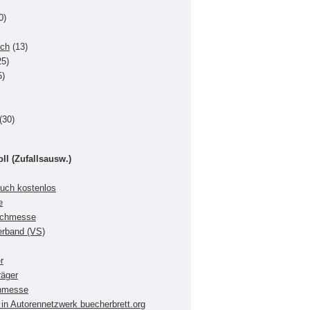
0)
uch
(13)
5)
5)
(30)
oll (Zufallsausw.)
buch kostenlos
e
Buchmesse
verband (VS)
r
räger
chmesse
in Autorennetzwerk buecherbrett.org