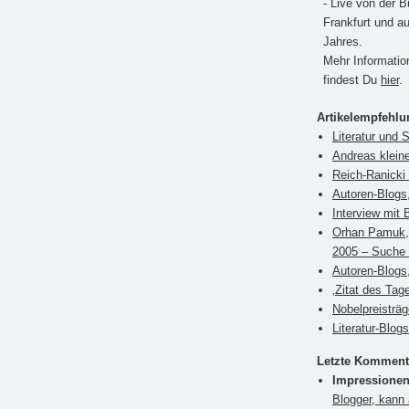
- Live von der 
Frankfurt und a
Jahres.
Mehr Informati
findest Du
hier
.
Artikelempfehl
Literatur und 
Andreas klein
Reich-Ranicki 
Autoren-Blogs
Interview mit 
Orhan Pamuk, 
2005 – Suche 
Autoren-Blogs,
‚Zitat des Tag
Nobelpreisträ
Literatur-Blog
Letzte Komment
Impressionen
Blogger, kann