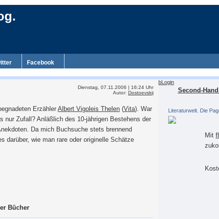
og.
itter
Facebook
bLogin
Dienstag, 07.11.2006 | 16:24 Uhr
Second-Hand 
Autor:
Dostoevskij
begnadeten Erzähler
Albert Vigoleis Thelen
(
Vita
). War
Literaturwelt. Die Pag
 nur Zufall? Anläßlich des 10-jährigen Bestehens der
nekdoten. Da mich Buchsuche stets brennend
Mit
f
ries darüber, wie man rare oder originelle Schätze
zuko
Koste
her Bücher