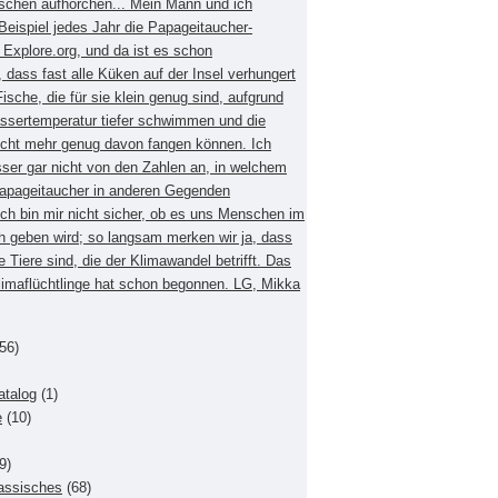
schen aufhorchen... Mein Mann und ich
eispiel jedes Jahr die Papageitaucher-
xplore.org, und da ist es schon
dass fast alle Küken auf der Insel verhungert
Fische, die für sie klein genug sind, aufgrund
ssertemperatur tiefer schwimmen und die
nicht mehr genug davon fangen können. Ich
sser gar nicht von den Zahlen an, in welchem
apageitaucher in anderen Gegenden
Ich bin mir nicht sicher, ob es uns Menschen im
h geben wird; so langsam merken wir ja, dass
e Tiere sind, die der Klimawandel betrifft. Das
Klimaflüchtlinge hat schon begonnen. LG, Mikka
56)
atalog
(1)
e
(10)
9)
lassisches
(68)