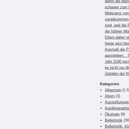
damit die Men
schauen zum B
Webcams von E
vorgekommen, 
sind, weil die 
der höhren Wa
Eltern daher 
fange jetzt be
Ausmaß die P
aussterben... 
Jahr 2100 noc
es nicht nur di
Zeitalter der 
Kategorien
Allgemein
(1.6
Altern
(3)
Ausstellungsk
Autobiographi
Ökologie
(9)
Belletristik
(39
Belletristik: K