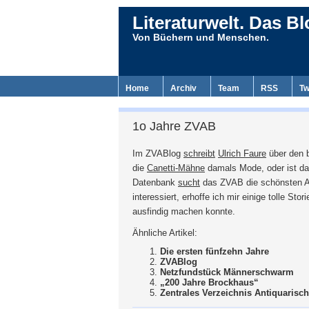
Literaturwelt. Das Bl
Von Büchern und Menschen.
Home
Archiv
Team
RSS
Tw
1o Jahre ZVAB
Im ZVABlog
schreibt
Ulrich Faure
über den 
die
Canetti-Mähne
damals Mode, oder ist das
Datenbank
sucht
das ZVAB die schönsten A
interessiert, erhoffe ich mir einige tolle Sto
ausfindig machen konnte.
Ähnliche Artikel:
Die ersten fünfzehn Jahre
ZVABlog
Netzfundstück Männerschwarm
„200 Jahre Brockhaus“
Zentrales Verzeichnis Antiquarisc