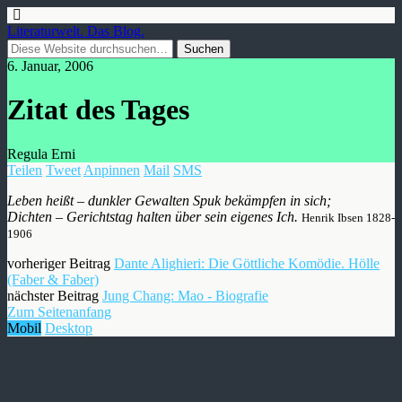
Literaturwelt. Das Blog.
6. Januar, 2006
Zitat des Tages
Regula Erni
Teilen
Tweet
Anpinnen
Mail
SMS
Leben heißt – dunkler Gewalten Spuk bekämpfen in sich;
Dichten – Gerichtstag halten über sein eigenes Ich.
Henrik Ibsen 1828-
1906
vorheriger Beitrag
Dante Alighieri: Die Göttliche Komödie. Hölle
(Faber & Faber)
nächster Beitrag
Jung Chang: Mao - Biografie
Zum Seitenanfang
Mobil
Desktop