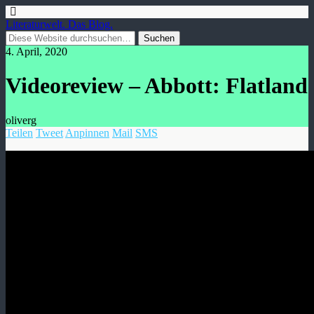
Literaturwelt. Das Blog.
4. April, 2020
Videoreview – Abbott: Flatland
oliverg
Teilen
Tweet
Anpinnen
Mail
SMS