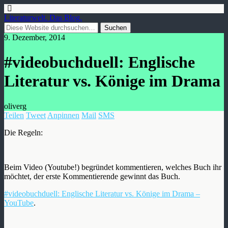
Literaturwelt. Das Blog.
9. Dezember, 2014
#videobuchduell: Englische
Literatur vs. Könige im Drama
oliverg
Teilen
Tweet
Anpinnen
Mail
SMS
Die Regeln:
Beim Video (Youtube!) begründet kommentieren, welches Buch ihr
möchtet, der erste Kommentierende gewinnt das Buch.
#videobuchduell: Englische Literatur vs. Könige im Drama –
YouTube
.