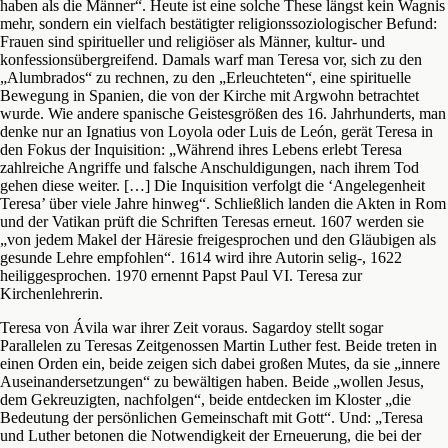
haben als die Männer“. Heute ist eine solche These längst kein Wagnis
mehr, sondern ein vielfach bestätigter religionssoziologischer Befund:
Frauen sind spiritueller und religiöser als Männer, kultur- und
konfessionsübergreifend. Damals warf man Teresa vor, sich zu den
„Alumbrados“ zu rechnen, zu den „Erleuchteten“, eine spirituelle
Bewegung in Spanien, die von der Kirche mit Argwohn betrachtet
wurde. Wie andere spanische Geistesgrößen des 16. Jahrhunderts, man
denke nur an Ignatius von Loyola oder Luis de León, gerät Teresa in
den Fokus der Inquisition: „Während ihres Lebens erlebt Teresa
zahlreiche Angriffe und falsche Anschuldigungen, nach ihrem Tod
gehen diese weiter. […] Die Inquisition verfolgt die ‘Angelegenheit
Teresa’ über viele Jahre hinweg“. Schließlich landen die Akten in Rom
und der Vatikan prüft die Schriften Teresas erneut. 1607 werden sie
„von jedem Makel der Häresie freigesprochen und den Gläubigen als
gesunde Lehre empfohlen“. 1614 wird ihre Autorin selig-, 1622
heiliggesprochen. 1970 ernennt Papst Paul VI. Teresa zur
Kirchenlehrerin.
Teresa von Ávila war ihrer Zeit voraus. Sagardoy stellt sogar
Parallelen zu Teresas Zeitgenossen Martin Luther fest. Beide treten in
einen Orden ein, beide zeigen sich dabei großen Mutes, da sie „innere
Auseinandersetzungen“ zu bewältigen haben. Beide „wollen Jesus,
dem Gekreuzigten, nachfolgen“, beide entdecken im Kloster „die
Bedeutung der persönlichen Gemeinschaft mit Gott“. Und: „Teresa
und Luther betonen die Notwendigkeit der Erneuerung, die bei der