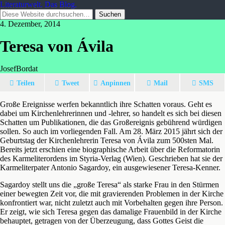
Literaturwelt. Das Blog.
4. Dezember, 2014
Teresa von Ávila
JosefBordat
Teilen
Tweet
Anpinnen
Mail
SMS
Große Ereignisse werfen bekanntlich ihre Schatten voraus. Geht es
dabei um Kirchenlehrerinnen und -lehrer, so handelt es sich bei diesen
Schatten um Publikationen, die das Großereignis gebührend würdigen
sollen. So auch im vorliegenden Fall. Am 28. März 2015 jährt sich der
Geburtstag der Kirchenlehrerin Teresa von Ávila zum 500sten Mal.
Bereits jetzt erschien eine biographische Arbeit über die Reformatorin
des Karmeliterordens im Styria-Verlag (Wien). Geschrieben hat sie der
Karmeliterpater Antonio Sagardoy, ein ausgewiesener Teresa-Kenner.
Sagardoy stellt uns die „große Teresa“ als starke Frau in den Stürmen
einer bewegten Zeit vor, die mit gravierenden Problemen in der Kirche
konfrontiert war, nicht zuletzt auch mit Vorbehalten gegen ihre Person.
Er zeigt, wie sich Teresa gegen das damalige Frauenbild in der Kirche
behauptet, getragen von der Überzeugung, dass Gottes Geist die