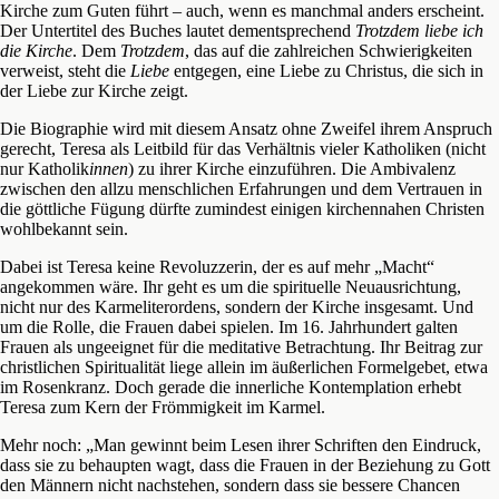
Kirche zum Guten führt – auch, wenn es manchmal anders erscheint.
Der Untertitel des Buches lautet dementsprechend
Trotzdem liebe ich
die Kirche
. Dem
Trotzdem
, das auf die zahlreichen Schwierigkeiten
verweist, steht die
Liebe
entgegen, eine Liebe zu Christus, die sich in
der Liebe zur Kirche zeigt.
Die Biographie wird mit diesem Ansatz ohne Zweifel ihrem Anspruch
gerecht, Teresa als Leitbild für das Verhältnis vieler Katholiken (nicht
nur Katholik
innen
) zu ihrer Kirche einzuführen. Die Ambivalenz
zwischen den allzu menschlichen Erfahrungen und dem Vertrauen in
die göttliche Fügung dürfte zumindest einigen kirchennahen Christen
wohlbekannt sein.
Dabei ist Teresa keine Revoluzzerin, der es auf mehr „Macht“
angekommen wäre. Ihr geht es um die spirituelle Neuausrichtung,
nicht nur des Karmeliterordens, sondern der Kirche insgesamt. Und
um die Rolle, die Frauen dabei spielen. Im 16. Jahrhundert galten
Frauen als ungeeignet für die meditative Betrachtung. Ihr Beitrag zur
christlichen Spiritualität liege allein im äußerlichen Formelgebet, etwa
im Rosenkranz. Doch gerade die innerliche Kontemplation erhebt
Teresa zum Kern der Frömmigkeit im Karmel.
Mehr noch: „Man gewinnt beim Lesen ihrer Schriften den Eindruck,
dass sie zu behaupten wagt, dass die Frauen in der Beziehung zu Gott
den Männern nicht nachstehen, sondern dass sie bessere Chancen