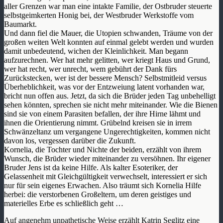
aller Grenzen war man eine intakte Familie, der Ostbruder steuerte
selbstgeimkerten Honig bei, der Westbruder Werkstoffe vom
Baumarkt.
Und dann fiel die Mauer, die Utopien schwanden, Träume von der
großen weiten Welt konnten auf einmal gelebt werden und wurden
damit unbedeutend, wichen der Kleinlichkeit. Man begann
aufzurechnen. Wer hat mehr gelitten, wer kriegt Haus und Grund,
wer hat recht, wer unrecht, wem gebührt der Dank fürs
Zurückstecken, wer ist der bessere Mensch? Selbstmitleid versus
Überheblichkeit, was vor der Entzweiung latent vorhanden war,
bricht nun offen aus. Jetzt, da sich die Brüder jeden Tag unbehelligt
sehen könnten, sprechen sie nicht mehr miteinander. Wie die Bienen
sind sie von einem Parasiten befallen, der ihre Hirne lähmt und
ihnen die Orientierung nimmt. Grübelnd kreisen sie in irrem
Schwänzeltanz um vergangene Ungerechtigkeiten, kommen nicht
davon los, vergessen darüber die Zukunft.
Kornelia, die Tochter und Nichte der beiden, erzählt von ihrem
Wunsch, die Brüder wieder miteinander zu versöhnen. Ihr eigener
Bruder Jens ist da keine Hilfe. Als kalter Esoteriker, der
Gelassenheit mit Gleichgültigkeit verwechselt, interessiert er sich
nur für sein eigenes Erwachen. Also träumt sich Kornelia Hilfe
herbei: die verstorbenen Großeltern, um deren geistiges und
materielles Erbe es schließlich geht …
Auf angenehm unpathetische Weise erzählt Katrin Seglitz eine