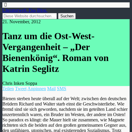
Literaturwelt. Das Blog.
21. November, 2012
Tanz um die Ost-West-
Vergangenheit – „Der
Bienenkönig“. Roman von
Katrin Seglitz
Chris Inken Soppa
Teilen
Tweet
Anpinnen
Mail
SMS
Bienen sterben heute überall auf der Welt; zwischen den deutschen
Brüdern Richard und Walter starb einst die Geschwisterliebe. Wie
fremd sind sie sich geworden, nachdem sie im geteilten Land schier
unzertrennlich waren, ein Bruder im Westen, der andere im Osten!
So paradox es klingt: die Mauer hielt sie zusammen, wie Magnete
richteten sich die beiden auf den großen gemeinsamen Gegner aus,
den unfähigen, utopischen, real existierenden Sozialismus. Trotz