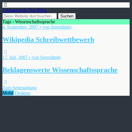
Literaturwelt. Das Blog.
Tags › Wissenschaftssprache
4. September, 2007 • von Serendipity
Wikipedia Schreibwettbewerb
17. Juli, 2007 • von Serendipity
Beklagenswerte Wissenschaftssprache
Zum Seitenanfang
Mobil
Desktop