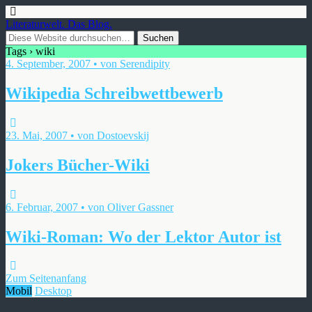
Literaturwelt. Das Blog.
Tags › wiki
4. September, 2007 • von Serendipity
Wikipedia Schreibwettbewerb
23. Mai, 2007 • von Dostoevskij
Jokers Bücher-Wiki
6. Februar, 2007 • von Oliver Gassner
Wiki-Roman: Wo der Lektor Autor ist
Zum Seitenanfang
Mobil
Desktop