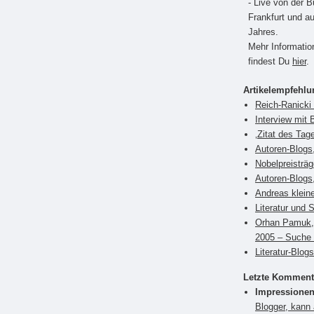
- Live von der 
Frankfurt und a
Jahres.
Mehr Informati
findest Du
hier
.
Artikelempfehl
Reich-Ranicki 
Interview mit 
‚Zitat des Tag
Autoren-Blogs,
Nobelpreisträ
Autoren-Blogs
Andreas klein
Literatur und 
Orhan Pamuk, 
2005 – Suche 
Literatur-Blog
Letzte Komment
Impressionen
Blogger, kann