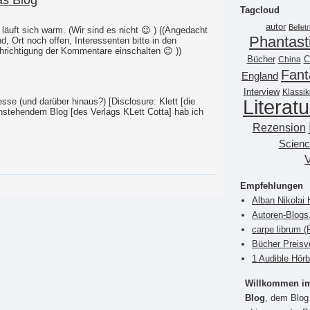
Tagcloud
autor
Belletr
äuft sich warm. (Wir sind es nicht 😉 ) ((Angedacht
Phantast
d, Ort noch offen, Interessenten bitte in den
ichtigung der Kommentare einschalten 😉 ))
Bücher
China
C
Fant
England
Interview
Klassik
Literatu
se (und darüber hinaus?) [Disclosure: Klett [die
nstehendem Blog [des Verlags KLett Cotta] hab ich
Rezension
Scienc
Empfehlungen
Alban Nikolai 
Autoren-Blogs
carpe librum 
Bücher Preisv
1 Audible Hör
Willkommen im 
Blog
, dem Blog 