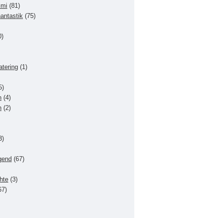
imi
(81)
hantastik
(75)
0)
atering
(1)
5)
n
(4)
n
(2)
3)
gend
(67)
hte
(3)
67)