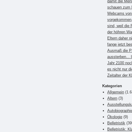
damit die Men
schauen zum B
Webcams von E
vorgekommen, 
sind, weil die 
der höhren Wa
Eltern daher 
fange jetzt be
Ausmaß die P
aussterben... 
Jahr 2100 noc
es nicht nur di
Zeitalter der 
Kategorien
Allgemein
(1.6
Altern
(3)
Ausstellungsk
Autobiographi
Ökologie
(9)
Belletristik
(39
Belletristik: K