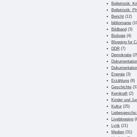
Belletristik: Kr
Belletristik: P
Bericht
(12)
bibliomanie
(1
Bildband
(3)
Biologie
(4)
Blogging for C
DDR
(7)
Demokratie
(2
Dokumentatio
Dukumentatio
Energie
(3)
Erzählung
(8)
Geschichte
(3
Kernkraft
(2)
Kinder und Ju
Kultur
(25)
Liebesgeschic
Liveblogging
(
Lyrik
(21)
Medien
(31)