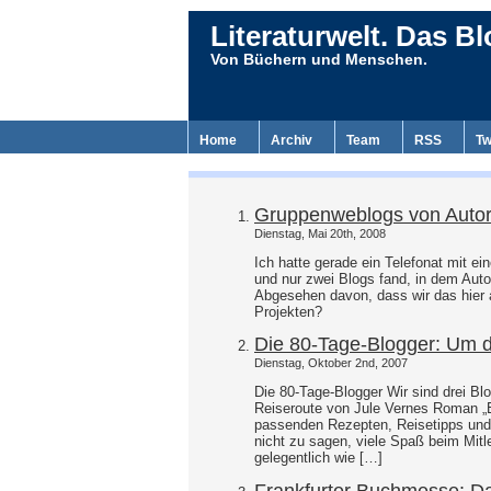
Literaturwelt. Das Bl
Von Büchern und Menschen.
Home
Archiv
Team
RSS
Tw
Gruppenweblogs von Auto
Dienstag, Mai 20th, 2008
Ich hatte gerade ein Telefonat mit ei
und nur zwei Blogs fand, in dem Autor
Abgesehen davon, dass wir das hier
Projekten?
Die 80-Tage-Blogger: Um d
Dienstag, Oktober 2nd, 2007
Die 80-Tage-Blogger Wir sind drei Bl
Reiseroute von Jule Vernes Roman „E
passenden Rezepten, Reisetipps und
nicht zu sagen, viele Spaß beim Mitl
gelegentlich wie […]
Frankfurter Buchmesse: D