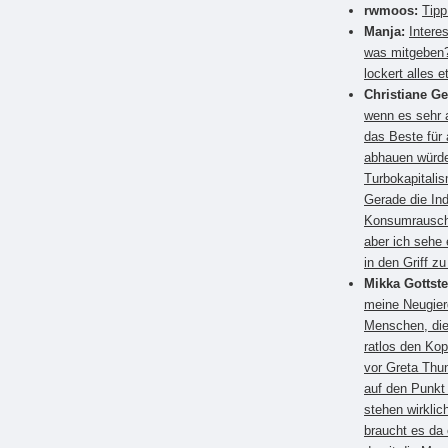
rwmoos:
Tipp
Manja:
Intere
was mitgeben?
lockert alles e
Christiane G
wenn es sehr a
das Beste für
abhauen würden
Turbokapitali
Gerade die Ind
Konsumrausch.
aber ich sehe 
in den Griff 
Mikka Gottste
meine Neugier
Menschen, die
ratlos den Kop
vor Greta Thun
auf den Punkt
stehen wirkli
braucht es da