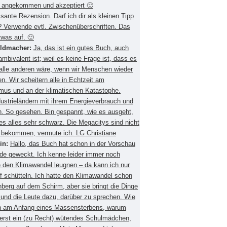
 angekommen und akzeptiert 🙂
ssante Rezension. Darf ich dir als kleinen Tipp
 Verwende evtl. Zwischenüberschriften. Das
twas auf. 🙂
eldmacher:
Ja, das ist ein gutes Buch, auch
mbivalent ist; weil es keine Frage ist, dass es
 alle anderen wäre, wenn wir Menschen wieder
. Wir scheitern alle in Echtzeit am
smus und an der klimatischen Katastophe.
ustrieländern mit ihrem Energieverbrauch und
 So gesehen. Bin gespannt, wie es ausgeht,
es alles sehr schwarz. Die Megacitys sind nicht
zu bekommen, vermute ich. LG Christiane
in:
Hallo, das Buch hat schon in der Vorschau
de geweckt. Ich kenne leider immer noch
 den Klimawandel leugnen – da kann ich nur
f schütteln. Ich hatte den Klimawandel schon
berg auf dem Schirm, aber sie bringt die Dinge
 und die Leute dazu, darüber zu sprechen. Wie
ch am Anfang eines Massensterbens, warum
 erst ein (zu Recht) wütendes Schulmädchen,