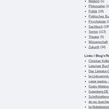
Medizin
(5)
Philosophie
(1
Politik
(29)
Politisches B
Psychologie
(2
Sachbuch
(18
Termin
(113)
Theater
(5)
Wissenschaft
Zukunft
(34)
Links / Blog'n'R
Christian Kölle
Leipziger Bu
Das Literatur-
lw-Linksamml
carpe pagina –
Gratis-Weblog 
Gutenberg-DE
Schriftsteller
de.rec.bueche
lw-Nobelpreist