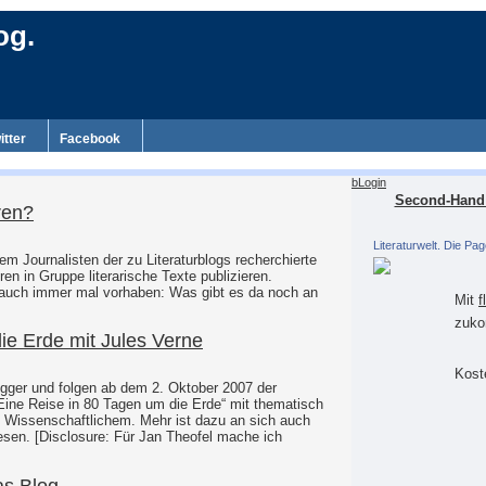
og.
itter
Facebook
bLogin
Second-Hand 
ren?
Literaturwelt. Die Pag
nem Journalisten der zu Literaturblogs recherchierte
en in Gruppe literarische Texte publizieren.
 auch immer mal vorhaben: Was gibt es da noch an
Mit
f
zuko
ie Erde mit Jules Verne
Koste
ogger und folgen ab dem 2. Oktober 2007 der
ine Reise in 80 Tagen um die Erde“ mit thematisch
 Wissenschaftlichem. Mehr ist dazu an sich auch
esen. [Disclosure: Für Jan Theofel mache ich
as Blog