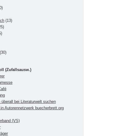
0)
uch
(13)
5)
5)
(30)
oll (Zufallsausw.)
rer
chmesse
Café
ung
 überall bei Literaturwelt suchen
in Autorennetzwerk buecherbrett.org
verband (VS)
r
räger