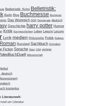
Belletristik:
Belletristik: Krimi
istik
Buchmesse
ik
Berlin
Blog
Buchpreis
Das Wortreich
omic
deutsch
DDR
Demokratie
harry potter
asy
Geschichte
Humor
Kritik
Leipzig
er
Leben
Lesung
Kurzgeschichten
r
medien
Lyrik
Politik
Philosophie
Religion
Roman
Sachbuch
Russland
Schreiben
Sprache
e Fiction
verlage
Stasi
USA
VideoBuchDuell
Wissenschaft
Herbst
, deutsch
(Rezensionen)
ergleich
buch kostenlos
Literaturwelt-
rund um Literatur