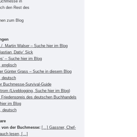
Buchmesse in
uch den Rest des
onen zum Blog
ungen
./. Martin Walser – Suche hier im Blog
Bastian ‚Dativ‘ Sick
es‘ – Suche hier im Blog
 englisch
ger Günter Grass – Suche in diesem Blog
, deutsch
er Buchmesse-Survival-Guide
Strom (Liveblogging, Suche hier im Blog)
Friedenspreis des deutschen Buchhandels
hier im Blog
s, deutsch
are
 von der Buchmesse:
[…] Gassner, Chef-
 auch lesen, […]