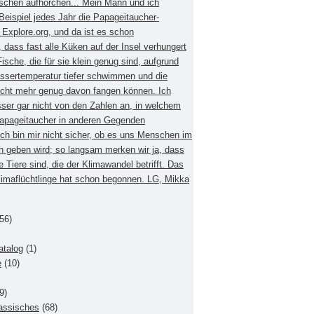
schen aufhorchen... Mein Mann und ich
eispiel jedes Jahr die Papageitaucher-
xplore.org, und da ist es schon
dass fast alle Küken auf der Insel verhungert
Fische, die für sie klein genug sind, aufgrund
ssertemperatur tiefer schwimmen und die
nicht mehr genug davon fangen können. Ich
sser gar nicht von den Zahlen an, in welchem
apageitaucher in anderen Gegenden
Ich bin mir nicht sicher, ob es uns Menschen im
h geben wird; so langsam merken wir ja, dass
e Tiere sind, die der Klimawandel betrifft. Das
Klimaflüchtlinge hat schon begonnen. LG, Mikka
56)
atalog
(1)
e
(10)
9)
lassisches
(68)