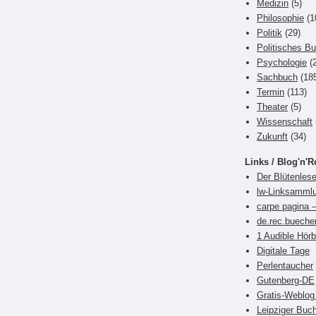
Medizin
(5)
Philosophie
(1
Politik
(29)
Politisches B
Psychologie
(2
Sachbuch
(18
Termin
(113)
Theater
(5)
Wissenschaft
Zukunft
(34)
Links / Blog'n'R
Der Blütenlese
lw-Linksamml
carpe pagina –
de.rec.bueche
1 Audible Hör
Digitale Tage
Perlentaucher
Gutenberg-DE
Gratis-Weblog 
Leipziger Bu