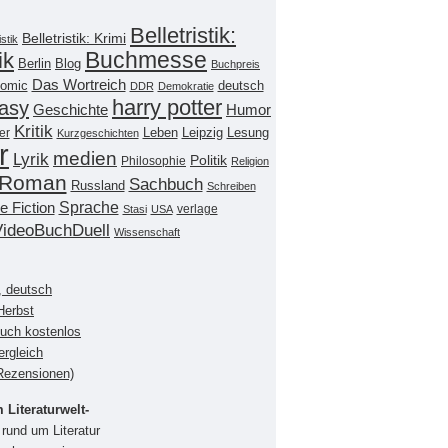
Belletristik:
Belletristik: Krimi
istik
Buchmesse
ik
Berlin
Blog
Buchpreis
Das Wortreich
omic
deutsch
DDR
Demokratie
harry potter
asy
Geschichte
Humor
Kritik
Leipzig
er
Leben
Lesung
Kurzgeschichten
r
medien
Lyrik
Politik
Philosophie
Religion
Roman
Sachbuch
Russland
Schreiben
Sprache
e Fiction
verlage
Stasi
USA
VideoBuchDuell
Wissenschaft
, deutsch
Herbst
buch kostenlos
ergleich
(Rezensionen)
Literaturwelt-
rund um Literatur