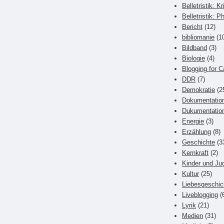
Belletristik: Kr
Belletristik: P
Bericht
(12)
bibliomanie
(1
Bildband
(3)
Biologie
(4)
Blogging for C
DDR
(7)
Demokratie
(2
Dokumentatio
Dukumentatio
Energie
(3)
Erzählung
(8)
Geschichte
(3
Kernkraft
(2)
Kinder und Ju
Kultur
(25)
Liebesgeschic
Liveblogging
(
Lyrik
(21)
Medien
(31)