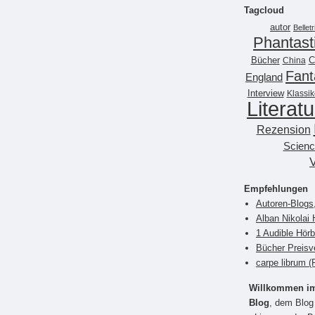
Tagcloud
autor
Belletr
Phantast
Bücher
China
C
Fant
England
Interview
Klassik
Literatu
Rezension
Scienc
Empfehlungen
Autoren-Blogs
Alban Nikolai 
1 Audible Hör
Bücher Preisv
carpe librum 
Willkommen im 
Blog
, dem Blog 