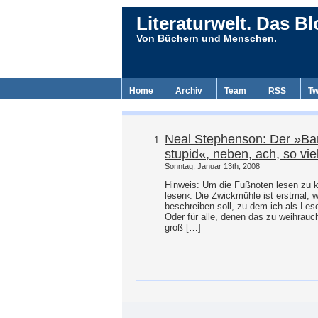
Literaturwelt. Das Bl
Von Büchern und Menschen.
Home
Archiv
Team
RSS
Tw
Neal Stephenson: Der »Bar
stupid«, neben, ach, so vi
Sonntag, Januar 13th, 2008
Hinweis: Um die Fußnoten lesen zu kö
lesen‹. Die Zwickmühle ist erstmal, 
beschreiben soll, zu dem ich als Les
Oder für alle, denen das zu weihrau
groß […]