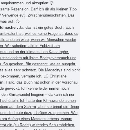
 angekommen und akzeptiert 🙂
ssante Rezension. Darf ich dir als kleinen Tipp
 Verwende evtl. Zwischenüberschriften. Das
twas auf. 🙂
eldmacher:
Ja, das ist ein gutes Buch, auch
mbivalent ist; weil es keine Frage ist, dass es
 alle anderen wäre, wenn wir Menschen wieder
. Wir scheitern alle in Echtzeit am
smus und an der klimatischen Katastophe.
ustrieländern mit ihrem Energieverbrauch und
 So gesehen. Bin gespannt, wie es ausgeht,
es alles sehr schwarz. Die Megacitys sind nicht
zu bekommen, vermute ich. LG Christiane
in:
Hallo, das Buch hat schon in der Vorschau
de geweckt. Ich kenne leider immer noch
 den Klimawandel leugnen – da kann ich nur
f schütteln. Ich hatte den Klimawandel schon
berg auf dem Schirm, aber sie bringt die Dinge
 und die Leute dazu, darüber zu sprechen. Wie
ch am Anfang eines Massensterbens, warum
 erst ein (zu Recht) wütendes Schulmädchen,