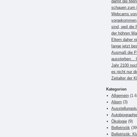
damit die Men
schauen zum B
Webcams von E
vorgekommen, 
sind, weil die 
der höhren Wa
Eltern daher 
fange jetzt be
Ausmaß die P
aussterben... 
Jahr 2100 noc
es nicht nur di
Zeitalter der 
Kategorien
Allgemein
(1.6
Altern
(3)
Ausstellungsk
Autobiographi
Ökologie
(9)
Belletristik
(39
Belletristik: K