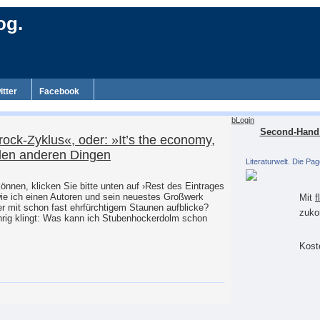
og.
itter
Facebook
bLogin
Second-Hand 
ock-Zyklus«, oder: »It’s the economy,
elen anderen Dingen
Literaturwelt. Die Pag
nnen, klicken Sie bitte unten auf ›Rest des Eintrages
wie ich einen Autoren und sein neuestes Großwerk
Mit
f
er mit schon fast ehrfürchtigem Staunen aufblicke?
zuko
chrig klingt: Was kann ich Stubenhockerdolm schon
Koste