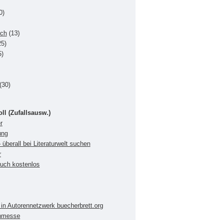
0)
uch
(13)
5)
5)
(30)
oll (Zufallsausw.)
r
ung
 überall bei Literaturwelt suchen
r
buch kostenlos
in Autorennetzwerk buecherbrett.org
chmesse