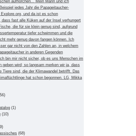
schen aufhorchen... Mein Mann und ich
eispiel jedes Jahr die Papageitaucher-
xplore.org, und da ist es schon
dass fast alle Küken auf der Insel verhungert
Fische, die für sie klein genug sind, aufgrund
ssertemperatur tiefer schwimmen und die
nicht mehr genug davon fangen können. Ich
sser gar nicht von den Zahlen an, in welchem
apageitaucher in anderen Gegenden
Ich bin mir nicht sicher, ob es uns Menschen im
h geben wird; so langsam merken wir ja, dass
e Tiere sind, die der Klimawandel betrifft. Das
Klimaflüchtlinge hat schon begonnen. LG, Mikka
56)
atalog
(1)
e
(10)
9)
lassisches
(68)