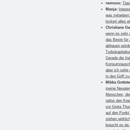
rwmoos:
Tipp
Manja:
Intere
was mitgeben?
lockert alles e
Christiane G
wenn es sehr a
das Beste für
abhauen würden
Turbokapitali
Gerade die Ind
Konsumrausch.
aber ich sehe 
in den Griff 
Mikka Gottste
meine Neugier
Menschen, die
ratlos den Kop
vor Greta Thun
auf den Punkt
stehen wirkli
braucht es da