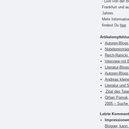
- Live von der 
Frankfurt und a
Jahres.
Mehr Informati
findest Du
hier
.
Artikelempfehl
Autoren-Blogs
Nobelpreisträ
Reich-Ranicki 
Interview mit 
Literatur-Blog
Autoren-Blogs,
Andreas klein
Literatur und 
‚Zitat des Tag
Orhan Pamuk, 
2005 – Suche 
Letzte Komment
Impressionen
Blogger, kann