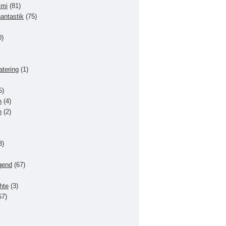
imi
(81)
hantastik
(75)
0)
atering
(1)
5)
n
(4)
n
(2)
3)
gend
(67)
hte
(3)
67)