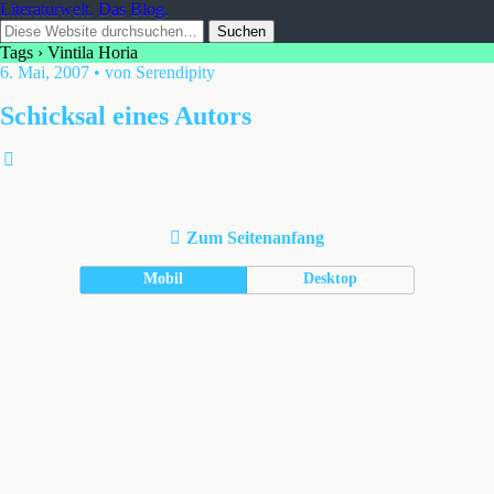
Literaturwelt. Das Blog.
Tags › Vintila Horia
6. Mai, 2007 • von Serendipity
Schicksal eines Autors
Zum Seitenanfang
Mobil
Desktop