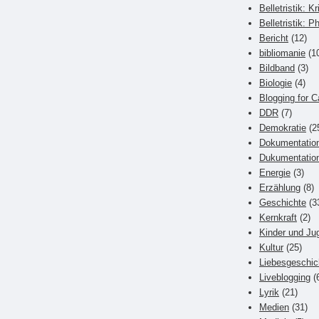
Belletristik: Kr
Belletristik: P
Bericht
(12)
bibliomanie
(1
Bildband
(3)
Biologie
(4)
Blogging for C
DDR
(7)
Demokratie
(2
Dokumentatio
Dukumentatio
Energie
(3)
Erzählung
(8)
Geschichte
(3
Kernkraft
(2)
Kinder und Ju
Kultur
(25)
Liebesgeschic
Liveblogging
(
Lyrik
(21)
Medien
(31)