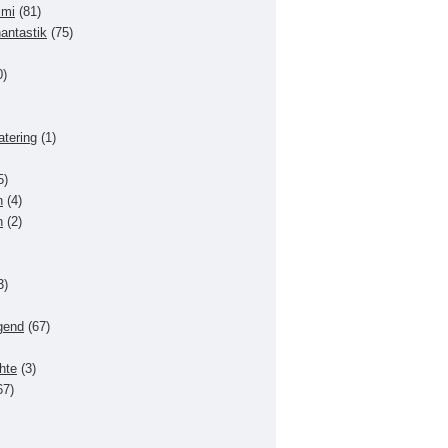
imi
(81)
hantastik
(75)
0)
atering
(1)
5)
n
(4)
n
(2)
3)
gend
(67)
hte
(3)
67)