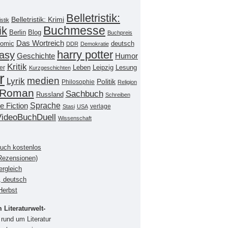
Belletristik:
Belletristik: Krimi
istik
Buchmesse
ik
Berlin
Blog
Buchpreis
Das Wortreich
omic
deutsch
DDR
Demokratie
harry potter
asy
Geschichte
Humor
Kritik
Leipzig
er
Leben
Lesung
Kurzgeschichten
r
medien
Lyrik
Politik
Philosophie
Religion
Roman
Sachbuch
Russland
Schreiben
Sprache
e Fiction
verlage
Stasi
USA
VideoBuchDuell
Wissenschaft
buch kostenlos
(Rezensionen)
ergleich
, deutsch
Herbst
Literaturwelt-
rund um Literatur