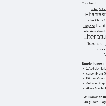
Tagcloud
autor
Belletr
Phantast
Bücher
China
C
Fant
England
Interview
Klassik
Literatu
Rezension
Scienc
Empfehlungen
1 Audible Hör
carpe librum 
Bücher Preisv
Autoren-Blogs
Alban Nikolai 
Willkommen im 
Blog
, dem Blog 