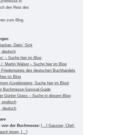
Buchmesse in
uch den Rest des
onen zum Blog
ungen
Bastian ‚Dativ‘ Sick
, deutsch
es‘ – Suche hier im Blog
./. Martin Walser – Suche hier im Blog
Friedenspreis des deutschen Buchhandels
hier im Blog
Strom (Liveblogging, Suche hier im Blog)
er Buchmesse-Survival-Guide
ger Günter Grass – Suche in diesem Blog
 englisch
s, deutsch
are
 von der Buchmesse:
[…] Gassner, Chef-
 auch lesen, […]