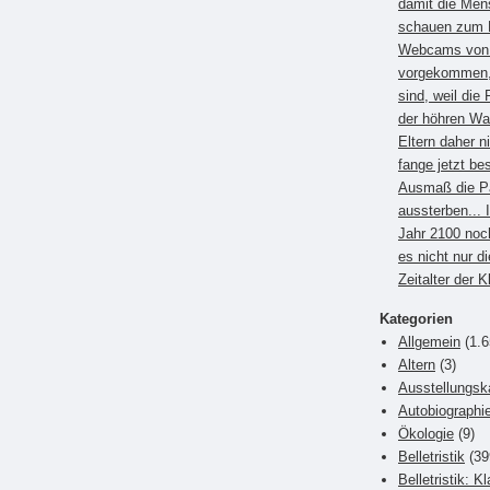
damit die Men
schauen zum B
Webcams von E
vorgekommen, 
sind, weil die 
der höhren Wa
Eltern daher 
fange jetzt be
Ausmaß die P
aussterben... 
Jahr 2100 noc
es nicht nur di
Zeitalter der 
Kategorien
Allgemein
(1.6
Altern
(3)
Ausstellungsk
Autobiographi
Ökologie
(9)
Belletristik
(39
Belletristik: K