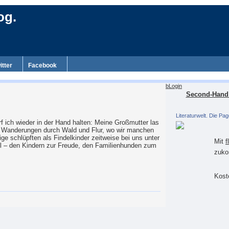
og.
itter
Facebook
bLogin
Second-Hand 
Literaturwelt. Die Pag
rf ich wieder in der Hand halten: Meine Großmutter las
uf Wanderungen durch Wald und Flur, wo wir manchen
ge schlüpften als Findelkinder zeitweise bei uns unter
Mit
f
l – den Kindern zur Freude, den Familienhunden zum
zuko
Koste