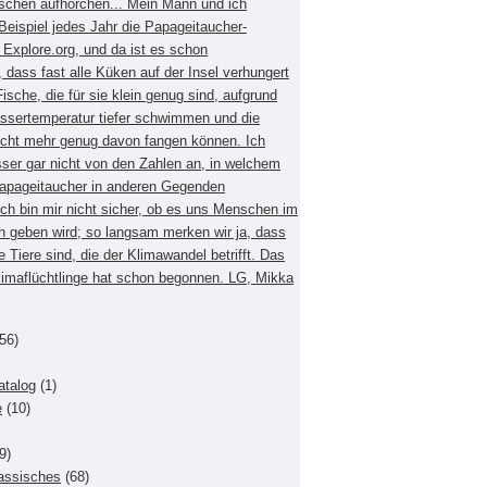
schen aufhorchen... Mein Mann und ich
eispiel jedes Jahr die Papageitaucher-
xplore.org, und da ist es schon
dass fast alle Küken auf der Insel verhungert
Fische, die für sie klein genug sind, aufgrund
ssertemperatur tiefer schwimmen und die
nicht mehr genug davon fangen können. Ich
sser gar nicht von den Zahlen an, in welchem
apageitaucher in anderen Gegenden
Ich bin mir nicht sicher, ob es uns Menschen im
h geben wird; so langsam merken wir ja, dass
e Tiere sind, die der Klimawandel betrifft. Das
Klimaflüchtlinge hat schon begonnen. LG, Mikka
56)
atalog
(1)
e
(10)
9)
lassisches
(68)