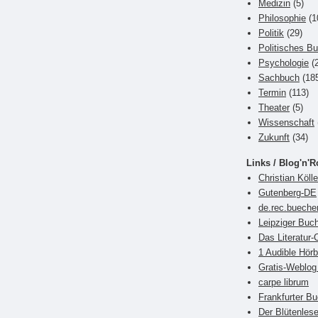
Medizin
(5)
Philosophie
(1
Politik
(29)
Politisches B
Psychologie
(2
Sachbuch
(18
Termin
(113)
Theater
(5)
Wissenschaft
Zukunft
(34)
Links / Blog'n'R
Christian Kölle
Gutenberg-DE
de.rec.bueche
Leipziger Bu
Das Literatur-
1 Audible Hör
Gratis-Weblog 
carpe librum
Frankfurter 
Der Blütenlese