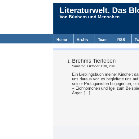
Literaturwelt. Das Bl
Von Büchern und Menschen.
Home
Archiv
Team
RSS
Tw
Brehms Tierleben
Samstag, Oktober 13th, 2018
Ein Lieblingsbuch meiner Kindheit da
uns daraus vor, es begleitete uns a
seiner Protagonisten begegneten, eini
– Eichhörnchen und Igel zum Beispie
Ärger. […]