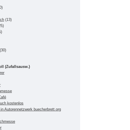
0)
uch
(13)
5)
5)
(30)
oll (Zufallsausw.)
rer
r
chmesse
Café
buch kostenlos
in Autorennetzwerk buecherbrett.org
Buchmesse
r