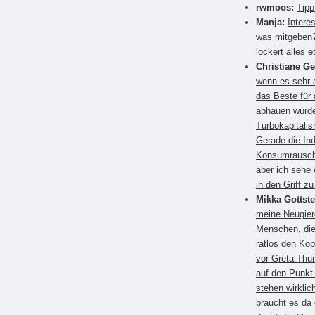
rwmoos:
Tipp
Manja:
Intere
was mitgeben?
lockert alles e
Christiane G
wenn es sehr a
das Beste für
abhauen würden
Turbokapitali
Gerade die Ind
Konsumrausch.
aber ich sehe 
in den Griff 
Mikka Gottste
meine Neugier
Menschen, die
ratlos den Kop
vor Greta Thun
auf den Punkt
stehen wirkli
braucht es da