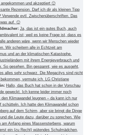
 angekommen und akzeptiert 🙂
ssante Rezension. Darf ich dir als kleinen Tipp
 Verwende evtl. Zwischenüberschriften. Das
twas auf. 🙂
eldmacher:
Ja, das ist ein gutes Buch, auch
mbivalent ist; weil es keine Frage ist, dass es
 alle anderen wäre, wenn wir Menschen wieder
. Wir scheitern alle in Echtzeit am
smus und an der klimatischen Katastophe.
ustrieländern mit ihrem Energieverbrauch und
 So gesehen. Bin gespannt, wie es ausgeht,
es alles sehr schwarz. Die Megacitys sind nicht
zu bekommen, vermute ich. LG Christiane
in:
Hallo, das Buch hat schon in der Vorschau
de geweckt. Ich kenne leider immer noch
 den Klimawandel leugnen – da kann ich nur
f schütteln. Ich hatte den Klimawandel schon
berg auf dem Schirm, aber sie bringt die Dinge
 und die Leute dazu, darüber zu sprechen. Wie
ch am Anfang eines Massensterbens, warum
 erst ein (zu Recht) wütendes Schulmädchen,