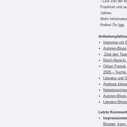
- Live von der 
Frankfurt und a
Jahres.
Mehr Informati
findest Du
hier
.
Artikelempfehl
Interview mit 
Autoren-Blogs
‚Zitat des Tag
Reich-Ranicki 
Orhan Pamuk, 
2005 – Suche 
Literatur und 
Andreas klein
Nobelpreisträ
Autoren-Blogs,
Literatur-Blog
Letzte Komment
Impressionen
Blogger, kann