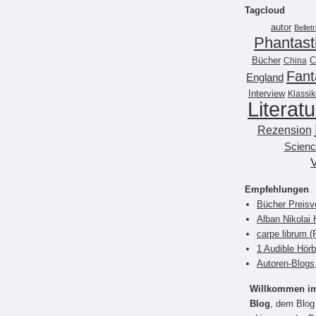
Tagcloud
autor
Belletr
Phantast
Bücher
China
C
Fant
England
Interview
Klassik
Literatu
Rezension
Scienc
Empfehlungen
Bücher Preisv
Alban Nikolai 
carpe librum 
1 Audible Hör
Autoren-Blogs
Willkommen im 
Blog
, dem Blog 