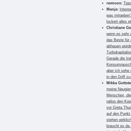
rwmoos:
Tipp
Manja:
Intere
was mitgeben?
lockert alles e
Christiane G
wenn es sehr a
das Beste für
abhauen würden
Turbokapitali
Gerade die Ind
Konsumrausch.
aber ich sehe 
in den Griff 
Mikka Gottste
meine Neugier
Menschen, die
ratlos den Kop
vor Greta Thun
auf den Punkt
stehen wirkli
braucht es da