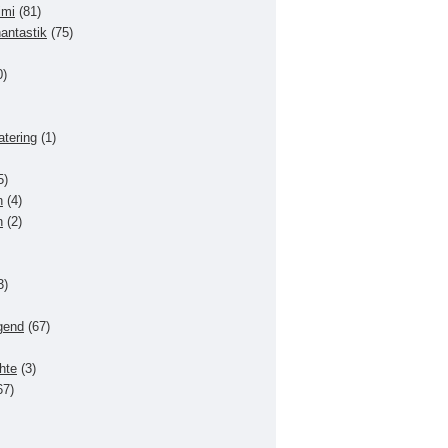
imi
(81)
hantastik
(75)
0)
atering
(1)
5)
n
(4)
n
(2)
3)
gend
(67)
hte
(3)
67)