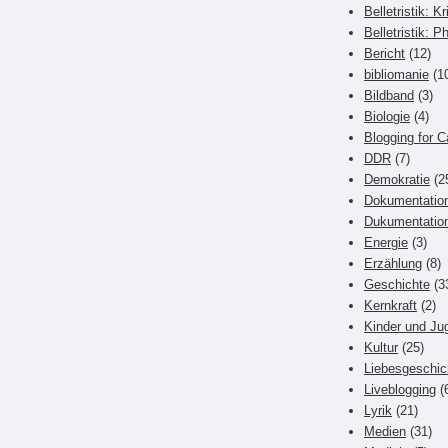
Belletristik: Kr
Belletristik: P
Bericht
(12)
bibliomanie
(1
Bildband
(3)
Biologie
(4)
Blogging for C
DDR
(7)
Demokratie
(2
Dokumentatio
Dukumentatio
Energie
(3)
Erzählung
(8)
Geschichte
(3
Kernkraft
(2)
Kinder und Ju
Kultur
(25)
Liebesgeschic
Liveblogging
(
Lyrik
(21)
Medien
(31)