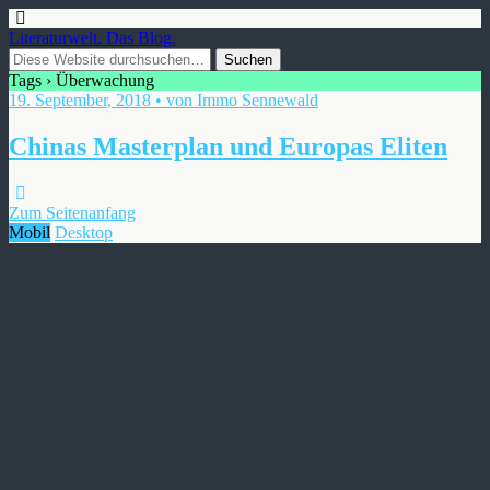
Literaturwelt. Das Blog.
Tags › Überwachung
19. September, 2018 • von Immo Sennewald
Chinas Masterplan und Europas Eliten
Zum Seitenanfang
Mobil
Desktop