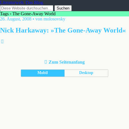
Literaturwelt. Das Blog.
Tags › The Gone-Away World
26. August, 2008 • von molosovsky
Nick Harkaway: »The Gone-Away World«
Zum Seitenanfang
Mobil
Desktop