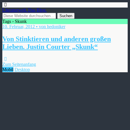
Literaturwelt. Das Blog.
Tags › Skunk
10. Februar, 2012 • von hedoniker
Von Stinktieren und anderen großen
Lieben. Justin Courter „Skunk“
Zum Seitenanfang
Mobil
Desktop