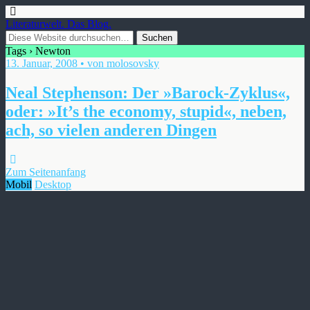
Literaturwelt. Das Blog.
Tags › Newton
13. Januar, 2008 • von molosovsky
Neal Stephenson: Der »Barock-Zyklus«,
oder: »It’s the economy, stupid«, neben,
ach, so vielen anderen Dingen
Zum Seitenanfang
Mobil
Desktop