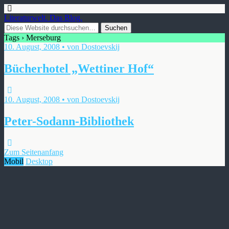
Literaturwelt. Das Blog.
Tags › Merseburg
10. August, 2008 • von Dostoevskij
Bücherhotel „Wettiner Hof“
10. August, 2008 • von Dostoevskij
Peter-Sodann-Bibliothek
Zum Seitenanfang
Mobil
Desktop