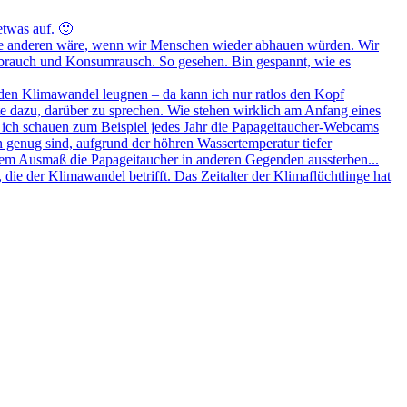
etwas auf. 🙂
ür alle anderen wäre, wenn wir Menschen wieder abhauen würden. Wir
verbrauch und Konsumrausch. So gesehen. Bin gespannt, wie es
den Klimawandel leugnen – da kann ich nur ratlos den Kopf
te dazu, darüber zu sprechen. Wie stehen wirklich am Anfang eines
ich schauen zum Beispiel jedes Jahr die Papageitaucher-Webcams
in genug sind, aufgrund der höhren Wassertemperatur tiefer
hem Ausmaß die Papageitaucher in anderen Gegenden aussterben...
 die der Klimawandel betrifft. Das Zeitalter der Klimaflüchtlinge hat