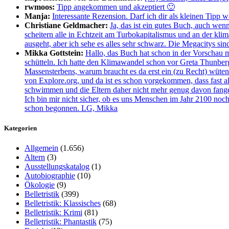
rwmoos:
Tipp angekommen und akzeptiert 🙂
Manja:
Interessante Rezension. Darf ich dir als kleinen Tipp 
Christiane Geldmacher:
Ja, das ist ein gutes Buch, auch wen
scheitern alle in Echtzeit am Turbokapitalismus und an der kl
ausgeht, aber ich sehe es alles sehr schwarz. Die Megacitys si
Mikka Gottstein:
Hallo, das Buch hat schon in der Vorschau 
schütteln. Ich hatte den Klimawandel schon vor Greta Thunberg
Massensterbens, warum braucht es da erst ein (zu Recht) wüt
von Explore.org, und da ist es schon vorgekommen, dass fast all
schwimmen und die Eltern daher nicht mehr genug davon fangen
Ich bin mir nicht sicher, ob es uns Menschen im Jahr 2100 noch 
schon begonnen. LG, Mikka
Kategorien
Allgemein
(1.656)
Altern
(3)
Ausstellungskatalog
(1)
Autobiographie
(10)
Ökologie
(9)
Belletristik
(399)
Belletristik: Klassisches
(68)
Belletristik: Krimi
(81)
Belletristik: Phantastik
(75)