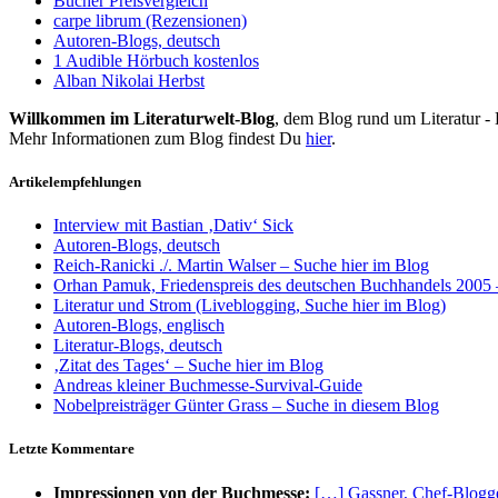
Bücher Preisvergleich
carpe librum (Rezensionen)
Autoren-Blogs, deutsch
1 Audible Hörbuch kostenlos
Alban Nikolai Herbst
Willkommen im Literaturwelt-Blog
, dem Blog rund um Literatur -
Mehr Informationen zum Blog findest Du
hier
.
Artikelempfehlungen
Interview mit Bastian ‚Dativ‘ Sick
Autoren-Blogs, deutsch
Reich-Ranicki ./. Martin Walser – Suche hier im Blog
Orhan Pamuk, Friedenspreis des deutschen Buchhandels 2005 
Literatur und Strom (Liveblogging, Suche hier im Blog)
Autoren-Blogs, englisch
Literatur-Blogs, deutsch
‚Zitat des Tages‘ – Suche hier im Blog
Andreas kleiner Buchmesse-Survival-Guide
Nobelpreisträger Günter Grass – Suche in diesem Blog
Letzte Kommentare
Impressionen von der Buchmesse:
[…] Gassner, Chef-Blogge