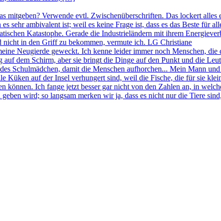
was mitgeben? Verwende evtl. Zwischenüberschriften. Das lockert alles 
n es sehr ambivalent ist; weil es keine Frage ist, dass es das Beste f
imatischen Katastophe. Gerade die Industrieländern mit ihrem Energie
nd nicht in den Griff zu bekommen, vermute ich. LG Christiane
meine Neugierde geweckt. Ich kenne leider immer noch Menschen, die 
 auf dem Schirm, aber sie bringt die Dinge auf den Punkt und die Leu
endes Schulmädchen, damit die Menschen aufhorchen... Mein Mann und 
e Küken auf der Insel verhungert sind, weil die Fische, die für sie kle
 können. Ich fange jetzt besser gar nicht von den Zahlen an, in welc
geben wird; so langsam merken wir ja, dass es nicht nur die Tiere sind,