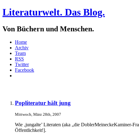
Literaturwelt. Das Blog.
Von Büchern und Menschen.
Home
Archiv
Team
RSS
Twitter
Facebook
Popliteratur hält jung
Mittwoch, März 28th, 2007
Wie ‚jungalte’ Literaten (aka „die DoblerMeineckeKaminer-Fraktio
Öffentlichkeit!].