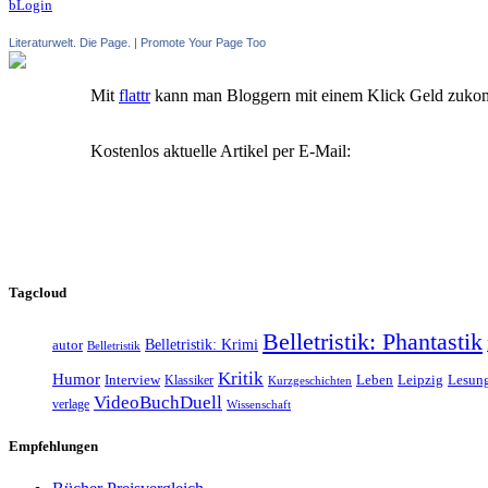
bLogin
Literaturwelt. Die Page.
|
Promote Your Page Too
Mit
flattr
kann man Bloggern mit einem Klick Geld zuko
Kostenlos aktuelle Artikel per E-Mail:
Tagcloud
Belletristik: Phantastik
Belletristik: Krimi
autor
Belletristik
Kritik
Humor
Leipzig
Interview
Klassiker
Leben
Lesun
Kurzgeschichten
VideoBuchDuell
verlage
Wissenschaft
Empfehlungen