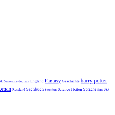
harry potter
Fantasy
Geschichte
England
deutsch
DR
Demokratie
oman
Sachbuch
Sprache
Science Fiction
Russland
Schreiben
USA
Stasi