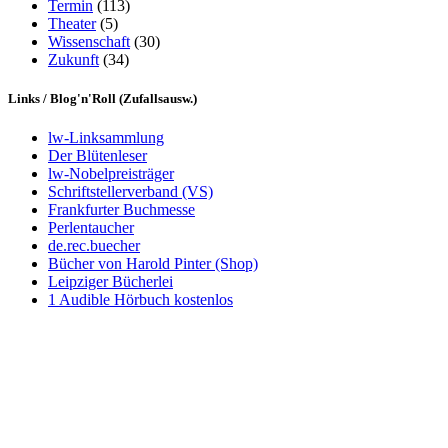
Termin
(113)
Theater
(5)
Wissenschaft
(30)
Zukunft
(34)
Links / Blog'n'Roll (Zufallsausw.)
lw-Linksammlung
Der Blütenleser
lw-Nobelpreisträger
Schriftstellerverband (VS)
Frankfurter Buchmesse
Perlentaucher
de.rec.buecher
Bücher von Harold Pinter (Shop)
Leipziger Bücherlei
1 Audible Hörbuch kostenlos