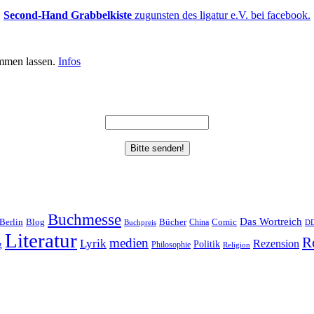
Second-Hand Grabbelkiste
zugunsten des ligatur e.V. bei facebook.
mmen lassen.
Infos
Buchmesse
Das Wortreich
Berlin
Bücher
Blog
China
Comic
Buchpreis
D
Literatur
R
medien
Lyrik
Rezension
Politik
g
Philosophie
Religion