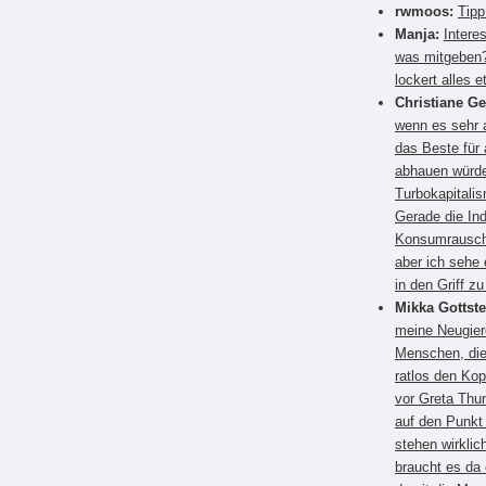
rwmoos:
Tipp
Manja:
Intere
was mitgeben?
lockert alles e
Christiane G
wenn es sehr a
das Beste für
abhauen würden
Turbokapitali
Gerade die Ind
Konsumrausch.
aber ich sehe 
in den Griff 
Mikka Gottste
meine Neugier
Menschen, die
ratlos den Kop
vor Greta Thun
auf den Punkt
stehen wirkli
braucht es da