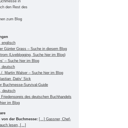
Buchmesse in
uch den Rest des
onen zum Blog
ungen
 englisch
ger Günter Grass – Suche in diesem Blog
Strom (Liveblogging, Suche hier im Blog)
es‘ – Suche hier im Blog
, deutsch
./. Martin Walser – Suche hier im Blog
Bastian ‚Dativ‘ Sick
er Buchmesse-Survival-Guide
s, deutsch
Friedenspreis des deutschen Buchhandels
hier im Blog
are
 von der Buchmesse:
[…] Gassner, Chef-
 auch lesen, […]