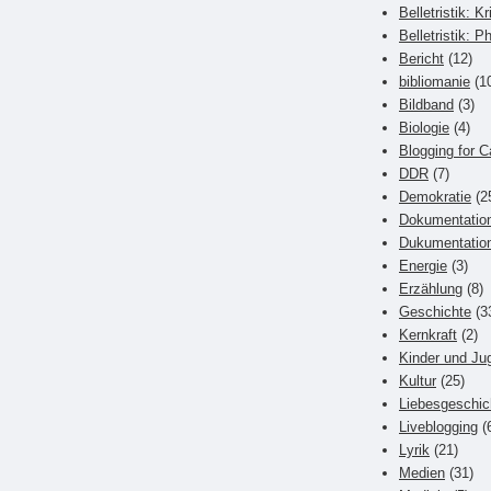
Belletristik: Kr
Belletristik: P
Bericht
(12)
bibliomanie
(1
Bildband
(3)
Biologie
(4)
Blogging for C
DDR
(7)
Demokratie
(2
Dokumentatio
Dukumentatio
Energie
(3)
Erzählung
(8)
Geschichte
(3
Kernkraft
(2)
Kinder und Ju
Kultur
(25)
Liebesgeschic
Liveblogging
(
Lyrik
(21)
Medien
(31)