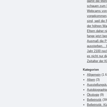
damit die Men
schauen zum B
Webcams von E
vorgekommen, 
sind, weil die 
der höhren Wa
Eltern daher 
fange jetzt be
Ausmaß die P
aussterben... 
Jahr 2100 noc
es nicht nur di
Zeitalter der 
Kategorien
Allgemein
(1.6
Altern
(3)
Ausstellungsk
Autobiographi
Ökologie
(9)
Belletristik
(39
Belletristik: K