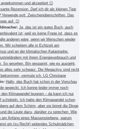
 angekommen und akzeptiert 🙂
ssante Rezension. Darf ich dir als kleinen Tipp
 Verwende evtl. Zwischenüberschriften. Das
twas auf. 🙂
eldmacher:
Ja, das ist ein gutes Buch, auch
mbivalent ist; weil es keine Frage ist, dass es
 alle anderen wäre, wenn wir Menschen wieder
. Wir scheitern alle in Echtzeit am
smus und an der klimatischen Katastophe.
ustrieländern mit ihrem Energieverbrauch und
 So gesehen. Bin gespannt, wie es ausgeht,
es alles sehr schwarz. Die Megacitys sind nicht
zu bekommen, vermute ich. LG Christiane
in:
Hallo, das Buch hat schon in der Vorschau
de geweckt. Ich kenne leider immer noch
 den Klimawandel leugnen – da kann ich nur
f schütteln. Ich hatte den Klimawandel schon
berg auf dem Schirm, aber sie bringt die Dinge
 und die Leute dazu, darüber zu sprechen. Wie
ch am Anfang eines Massensterbens, warum
 erst ein (zu Recht) wütendes Schulmädchen,