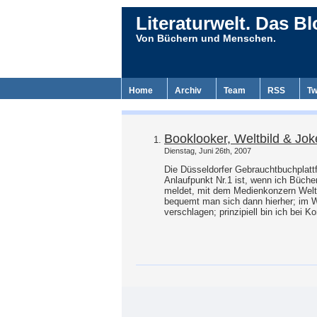
Literaturwelt. Das Bl
Von Büchern und Menschen.
Home
Archiv
Team
RSS
Tw
Booklooker, Weltbild & Jok
Dienstag, Juni 26th, 2007
Die Düsseldorfer Gebrauchtbuchplatt
Anlaufpunkt Nr.1 ist, wenn ich Bücher
meldet, mit dem Medienkonzern Weltb
bequemt man sich dann hierher; im Wel
verschlagen; prinzipiell bin ich bei