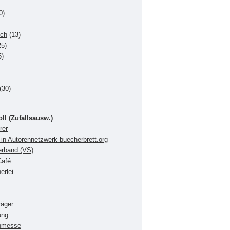
0)
uch
(13)
5)
5)
(30)
oll (Zufallsausw.)
rer
in Autorennetzwerk buecherbrett.org
verband (VS)
Café
erlei
räger
ung
chmesse