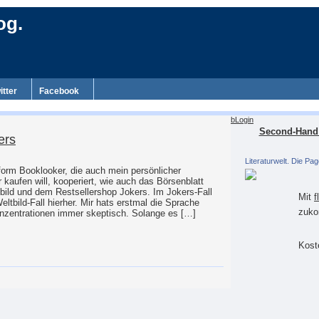
og.
itter
Facebook
bLogin
Second-Hand 
ers
Literaturwelt. Die Pag
form Booklooker, die auch mein persönlicher
 kaufen will, kooperiert, wie auch das Börsenblatt
ild und dem Restsellershop Jokers. Im Jokers-Fall
Mit
f
tbild-Fall hierher. Mir hats erstmal die Sprache
zuko
 Konzentrationen immer skeptisch. Solange es […]
Koste