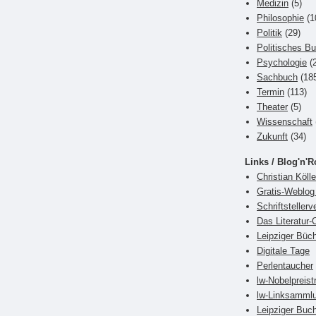
Medizin
(5)
Philosophie
(1
Politik
(29)
Politisches B
Psychologie
(2
Sachbuch
(18
Termin
(113)
Theater
(5)
Wissenschaft
Zukunft
(34)
Links / Blog'n'R
Christian Kölle
Gratis-Weblog 
Schriftsteller
Das Literatur-
Leipziger Büch
Digitale Tage
Perlentaucher
lw-Nobelpreist
lw-Linksamml
Leipziger Bu