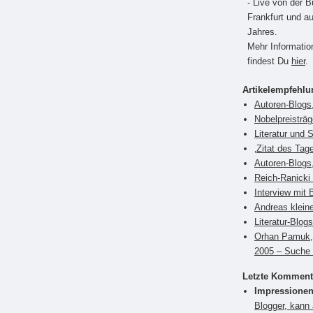
- Live von der 
Frankfurt und a
Jahres.
Mehr Informati
findest Du
hier
.
Artikelempfehl
Autoren-Blogs,
Nobelpreisträ
Literatur und 
‚Zitat des Tag
Autoren-Blogs
Reich-Ranicki 
Interview mit 
Andreas klein
Literatur-Blog
Orhan Pamuk, 
2005 – Suche 
Letzte Komment
Impressionen
Blogger, kann