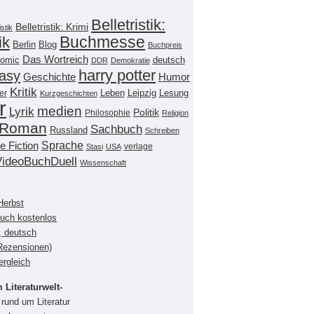
Belletristik:
Belletristik: Krimi
istik
Buchmesse
ik
Berlin
Blog
Buchpreis
Das Wortreich
omic
deutsch
DDR
Demokratie
harry potter
asy
Geschichte
Humor
Kritik
Leipzig
er
Leben
Lesung
Kurzgeschichten
r
medien
Lyrik
Politik
Philosophie
Religion
Roman
Sachbuch
Russland
Schreiben
Sprache
e Fiction
verlage
Stasi
USA
VideoBuchDuell
Wissenschaft
Herbst
buch kostenlos
, deutsch
(Rezensionen)
ergleich
Literaturwelt-
rund um Literatur