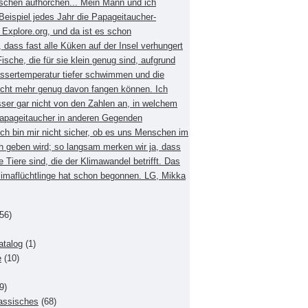
schen aufhorchen... Mein Mann und ich
eispiel jedes Jahr die Papageitaucher-
xplore.org, und da ist es schon
dass fast alle Küken auf der Insel verhungert
Fische, die für sie klein genug sind, aufgrund
ssertemperatur tiefer schwimmen und die
nicht mehr genug davon fangen können. Ich
sser gar nicht von den Zahlen an, in welchem
apageitaucher in anderen Gegenden
Ich bin mir nicht sicher, ob es uns Menschen im
h geben wird; so langsam merken wir ja, dass
e Tiere sind, die der Klimawandel betrifft. Das
Klimaflüchtlinge hat schon begonnen. LG, Mikka
56)
atalog
(1)
e
(10)
9)
lassisches
(68)