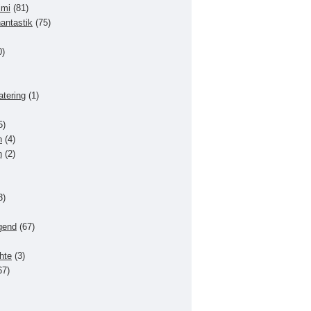
imi
(81)
hantastik
(75)
0)
atering
(1)
5)
n
(4)
n
(2)
3)
gend
(67)
hte
(3)
67)