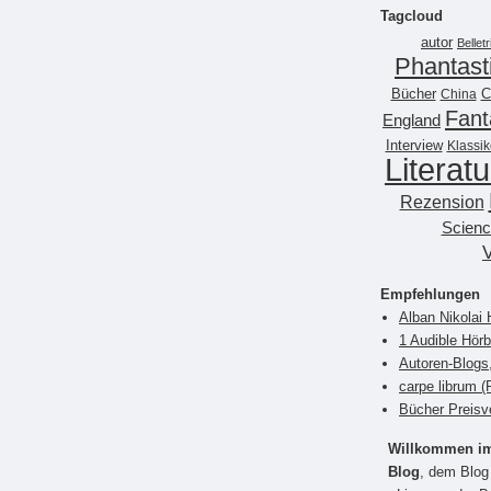
Tagcloud
autor
Belletr
Phantast
Bücher
China
C
Fant
England
Interview
Klassik
Literatu
Rezension
Scienc
Empfehlungen
Alban Nikolai 
1 Audible Hör
Autoren-Blogs
carpe librum 
Bücher Preisv
Willkommen im 
Blog
, dem Blog 