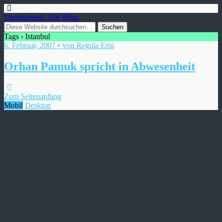
Literaturwelt. Das Blog.
Tags › Istanbul
6. Februar, 2007 • von Regula Erni
Orhan Pamuk spricht in Abwesenheit
Zum Seitenanfang
Mobil
Desktop