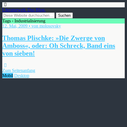
Literaturwelt. Das Blog.
Tags › Industrialisierung
12. Mai, 2009 • von molosovsky
Thomas Plischke: »Die Zwerge von
Amboss«, oder: Oh Schreck, Band eins
von sieben!
Zum Seitenanfang
Mobil
Desktop