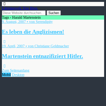
Literaturwelt. Das Blog.
Tags › Harald Martenstein
9. August, 2007 • von Serendipity
Es leben die Anglizismen!
19. April, 2007 • von Christiane Geldmacher
Martenstein entnazifiziert Hitler.
Zum Seitenanfang
Mobil
Desktop