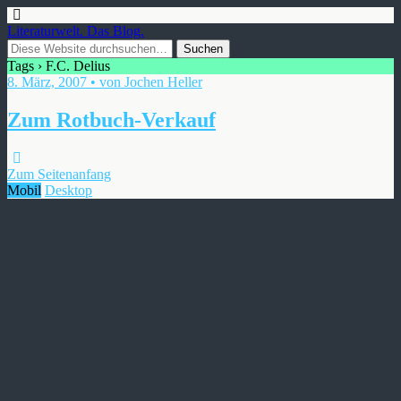
Literaturwelt. Das Blog.
Tags › F.C. Delius
8. März, 2007 • von Jochen Heller
Zum Rotbuch-Verkauf
Zum Seitenanfang
Mobil
Desktop