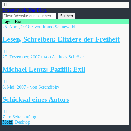
Literaturwelt. Das Blog.
Tags › Exil
25. April, 2018 • von Immo Sennewald
Lesen, Schreiben: Elixiere der Freiheit
27. Dezember, 2007 • von Andreas Schröter
Michael Lentz: Pazifik Exil
6. Mai, 2007 • von Serendipity
Schicksal eines Autors
Zum Seitenanfang
Mobil
Desktop