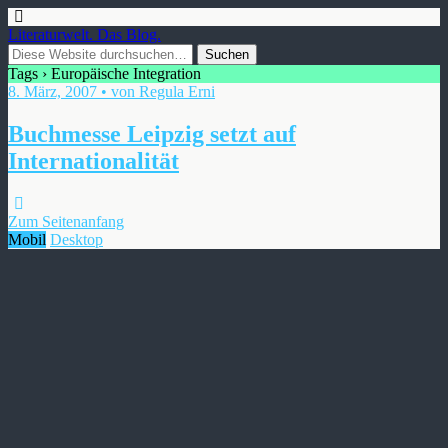
Literaturwelt. Das Blog.
Tags › Europäische Integration
8. März, 2007 • von Regula Erni
Buchmesse Leipzig setzt auf
Internationalität
Zum Seitenanfang
Mobil
Desktop