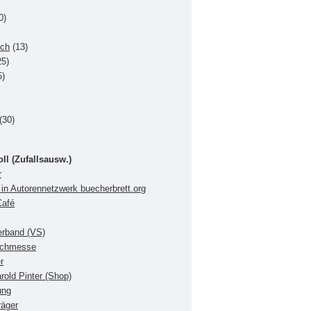
0)
uch
(13)
5)
5)
(30)
oll (Zufallsausw.)
r
in Autorennetzwerk buecherbrett.org
Café
verband (VS)
Buchmesse
r
rold Pinter (Shop)
ung
räger