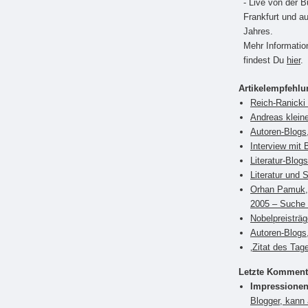
- Live von der 
Frankfurt und a
Jahres.
Mehr Informati
findest Du
hier
.
Artikelempfehl
Reich-Ranicki 
Andreas klein
Autoren-Blogs,
Interview mit 
Literatur-Blog
Literatur und 
Orhan Pamuk, 
2005 – Suche 
Nobelpreisträ
Autoren-Blogs
‚Zitat des Tag
Letzte Komment
Impressionen
Blogger, kann