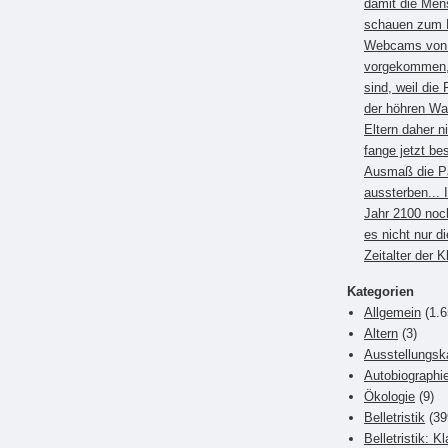
damit die Men
schauen zum B
Webcams von E
vorgekommen, 
sind, weil die 
der höhren Wa
Eltern daher 
fange jetzt be
Ausmaß die P
aussterben... 
Jahr 2100 noc
es nicht nur di
Zeitalter der 
Kategorien
Allgemein
(1.6
Altern
(3)
Ausstellungsk
Autobiographi
Ökologie
(9)
Belletristik
(39
Belletristik: K