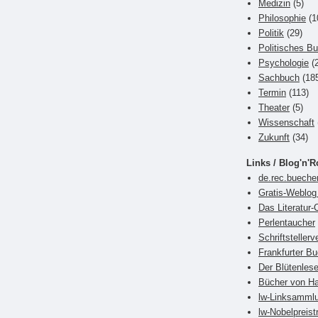
Medizin
(5)
Philosophie
(1
Politik
(29)
Politisches B
Psychologie
(2
Sachbuch
(18
Termin
(113)
Theater
(5)
Wissenschaft
Zukunft
(34)
Links / Blog'n'R
de.rec.bueche
Gratis-Weblog 
Das Literatur-
Perlentaucher
Schriftsteller
Frankfurter 
Der Blütenlese
Bücher von Ha
lw-Linksamml
lw-Nobelpreist