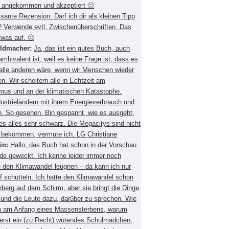
 angekommen und akzeptiert 🙂
ssante Rezension. Darf ich dir als kleinen Tipp
 Verwende evtl. Zwischenüberschriften. Das
twas auf. 🙂
eldmacher:
Ja, das ist ein gutes Buch, auch
mbivalent ist; weil es keine Frage ist, dass es
 alle anderen wäre, wenn wir Menschen wieder
. Wir scheitern alle in Echtzeit am
smus und an der klimatischen Katastophe.
ustrieländern mit ihrem Energieverbrauch und
 So gesehen. Bin gespannt, wie es ausgeht,
es alles sehr schwarz. Die Megacitys sind nicht
zu bekommen, vermute ich. LG Christiane
in:
Hallo, das Buch hat schon in der Vorschau
de geweckt. Ich kenne leider immer noch
 den Klimawandel leugnen – da kann ich nur
f schütteln. Ich hatte den Klimawandel schon
berg auf dem Schirm, aber sie bringt die Dinge
 und die Leute dazu, darüber zu sprechen. Wie
ch am Anfang eines Massensterbens, warum
 erst ein (zu Recht) wütendes Schulmädchen,