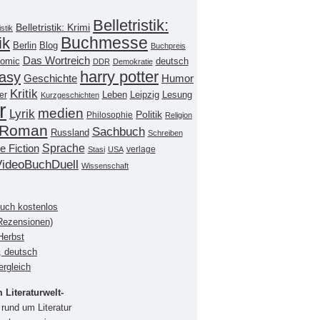
Belletristik:
Belletristik: Krimi
istik
Buchmesse
ik
Berlin
Blog
Buchpreis
Das Wortreich
omic
deutsch
DDR
Demokratie
harry potter
asy
Geschichte
Humor
Kritik
Leipzig
er
Leben
Lesung
Kurzgeschichten
r
medien
Lyrik
Politik
Philosophie
Religion
Roman
Sachbuch
Russland
Schreiben
Sprache
e Fiction
verlage
Stasi
USA
VideoBuchDuell
Wissenschaft
buch kostenlos
(Rezensionen)
Herbst
, deutsch
ergleich
Literaturwelt-
rund um Literatur