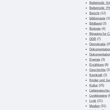
Belletristik: Kr
Belletristik: P
Bericht
(12)
bibliomanie
(1
Bildband
(3)
Biologie
(4)
Blogging for C
DDR
(7)
Demokratie
(2
Dokumentatio
Dukumentatio
Energie
(3)
Erzählung
(8)
Geschichte
(3
Kernkraft
(2)
Kinder und Ju
Kultur
(25)
Liebesgeschic
Liveblogging
(
Lyrik
(21)
Medien
(31)