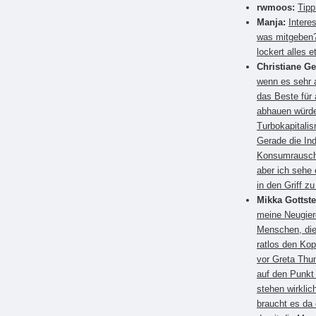
rwmoos:
Tipp
Manja:
Intere
was mitgeben?
lockert alles e
Christiane G
wenn es sehr a
das Beste für
abhauen würden
Turbokapitali
Gerade die Ind
Konsumrausch.
aber ich sehe 
in den Griff 
Mikka Gottste
meine Neugier
Menschen, die
ratlos den Kop
vor Greta Thun
auf den Punkt
stehen wirkli
braucht es da