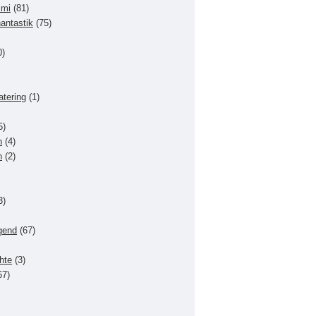
imi
(81)
hantastik
(75)
0)
atering
(1)
5)
n
(4)
n
(2)
3)
gend
(67)
hte
(3)
67)