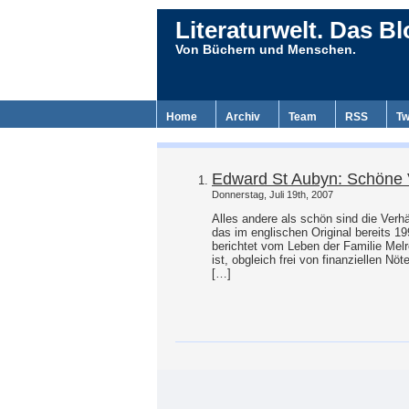
Literaturwelt. Das Bl
Von Büchern und Menschen.
Home
Archiv
Team
RSS
Tw
Edward St Aubyn: Schöne 
Donnerstag, Juli 19th, 2007
Alles andere als schön sind die Verh
das im englischen Original bereits 1
berichtet vom Leben der Familie Melr
ist, obgleich frei von finanziellen Nö
[…]