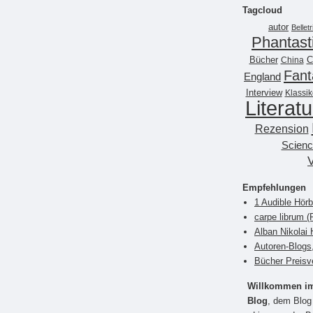
Tagcloud
autor
Belletr
Phantast
Bücher
China
C
Fant
England
Interview
Klassik
Literatu
Rezension
Scienc
Empfehlungen
1 Audible Hör
carpe librum 
Alban Nikolai 
Autoren-Blogs
Bücher Preisv
Willkommen im 
Blog
, dem Blog 