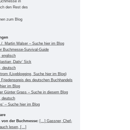
Buchmesse in
uch den Rest des
onen zum Blog
ungen
./. Martin Walser – Suche hier im Blog
er Buchmesse-Survival-Guide
 englisch
Bastian ‚Dativ‘ Sick
s, deutsch
Strom (Liveblogging, Suche hier im Blog)
Friedenspreis des deutschen Buchhandels
hier im Blog
ger Günter Grass – Suche in diesem Blog
, deutsch
es‘ – Suche hier im Blog
are
 von der Buchmesse:
[…] Gassner, Chef-
 auch lesen, […]