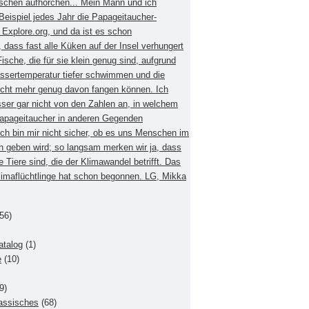
schen aufhorchen... Mein Mann und ich
eispiel jedes Jahr die Papageitaucher-
xplore.org, und da ist es schon
dass fast alle Küken auf der Insel verhungert
Fische, die für sie klein genug sind, aufgrund
ssertemperatur tiefer schwimmen und die
nicht mehr genug davon fangen können. Ich
sser gar nicht von den Zahlen an, in welchem
apageitaucher in anderen Gegenden
Ich bin mir nicht sicher, ob es uns Menschen im
h geben wird; so langsam merken wir ja, dass
e Tiere sind, die der Klimawandel betrifft. Das
Klimaflüchtlinge hat schon begonnen. LG, Mikka
56)
atalog
(1)
e
(10)
9)
lassisches
(68)