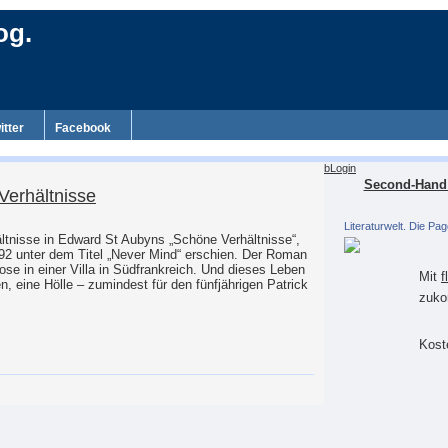
og.
itter
Facebook
bLogin
Second-Hand 
Verhältnisse
Literaturwelt. Die Pag
ältnisse in Edward St Aubyns „Schöne Verhältnisse“,
992 unter dem Titel „Never Mind“ erschien. Der Roman
ose in einer Villa in Südfrankreich. Und dieses Leben
Mit
f
ten, eine Hölle – zumindest für den fünfjährigen Patrick
zuko
Koste