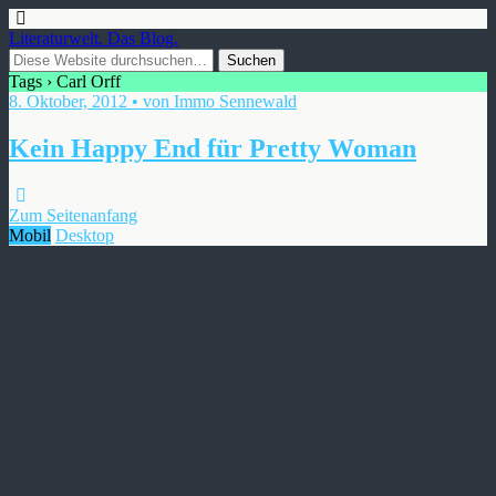
Literaturwelt. Das Blog.
Tags › Carl Orff
8. Oktober, 2012 • von Immo Sennewald
Kein Happy End für Pretty Woman
Zum Seitenanfang
Mobil
Desktop