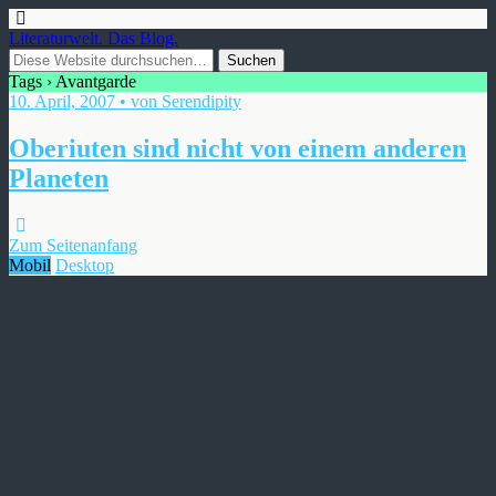
Literaturwelt. Das Blog.
Tags › Avantgarde
10. April, 2007 • von Serendipity
Oberiuten sind nicht von einem anderen
Planeten
Zum Seitenanfang
Mobil
Desktop