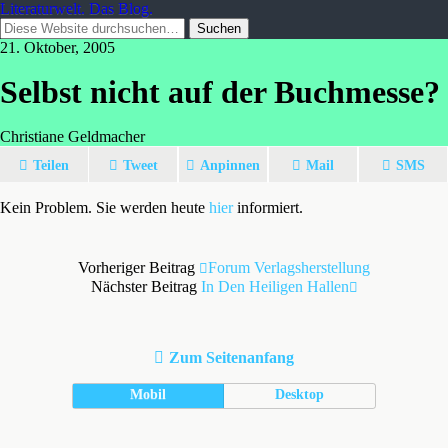
Literaturwelt. Das Blog.
21. Oktober, 2005
Selbst nicht auf der Buchmesse?
Christiane Geldmacher
Teilen
Tweet
Anpinnen
Mail
SMS
Kein Problem. Sie werden heute
hier
informiert.
Vorheriger Beitrag
Forum Verlagsherstellung
Nächster Beitrag
In Den Heiligen Hallen
Zum Seitenanfang
Mobil
Desktop