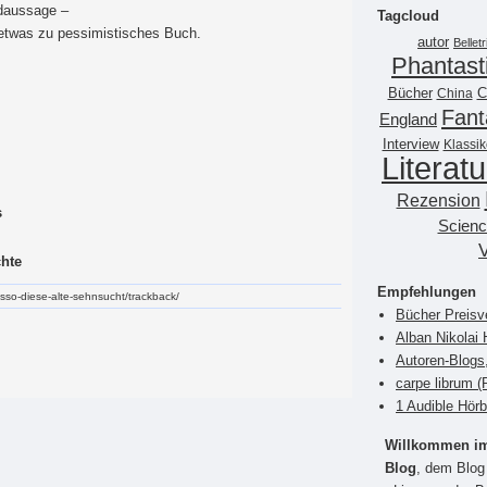
ndaussage –
Tagcloud
 etwas zu pessimistisches Buch.
autor
Belletr
Phantast
Bücher
China
C
Fant
England
Interview
Klassik
Literatu
Rezension
s
Scienc
chte
Empfehlungen
russo-diese-alte-sehnsucht/trackback/
Bücher Preisv
Alban Nikolai 
Autoren-Blogs
carpe librum 
1 Audible Hör
Willkommen im 
Blog
, dem Blog 