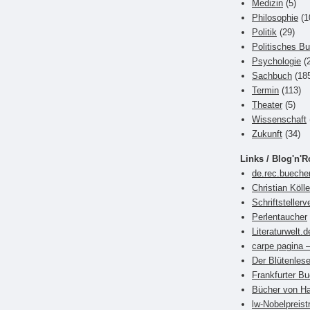
Medizin
(5)
Philosophie
(1
Politik
(29)
Politisches B
Psychologie
(2
Sachbuch
(18
Termin
(113)
Theater
(5)
Wissenschaft
Zukunft
(34)
Links / Blog'n'R
de.rec.bueche
Christian Kölle
Schriftsteller
Perlentaucher
Literaturwelt.d
carpe pagina –
Der Blütenlese
Frankfurter 
Bücher von Ha
lw-Nobelpreist