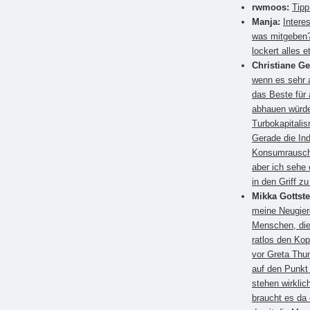
rwmoos:
Tipp
Manja:
Intere
was mitgeben?
lockert alles e
Christiane G
wenn es sehr a
das Beste für
abhauen würden
Turbokapitali
Gerade die Ind
Konsumrausch.
aber ich sehe 
in den Griff 
Mikka Gottste
meine Neugier
Menschen, die
ratlos den Kop
vor Greta Thun
auf den Punkt
stehen wirkli
braucht es da