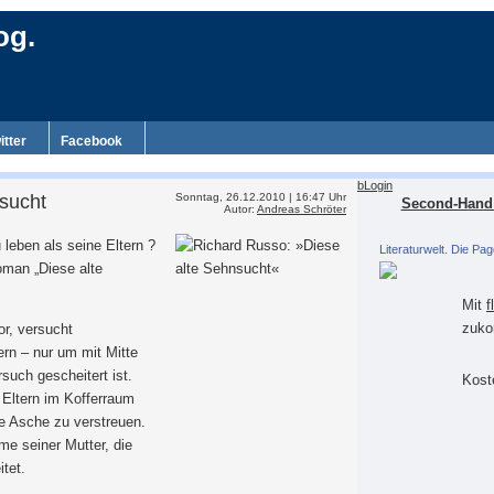
og.
itter
Facebook
bLogin
sucht
Sonntag, 26.12.2010 | 16:47 Uhr
Second-Hand 
Autor:
Andreas Schröter
leben als seine Eltern ?
Literaturwelt. Die Pag
oman „Diese alte
Mit
f
zuko
or, versucht
ern – nur um mit Mitte
rsuch gescheitert ist.
Koste
r Eltern im Kofferraum
die Asche zu verstreuen.
me seiner Mutter, die
tet.