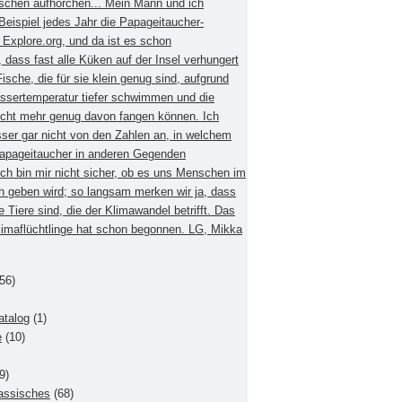
schen aufhorchen... Mein Mann und ich
eispiel jedes Jahr die Papageitaucher-
xplore.org, und da ist es schon
dass fast alle Küken auf der Insel verhungert
Fische, die für sie klein genug sind, aufgrund
ssertemperatur tiefer schwimmen und die
nicht mehr genug davon fangen können. Ich
sser gar nicht von den Zahlen an, in welchem
apageitaucher in anderen Gegenden
Ich bin mir nicht sicher, ob es uns Menschen im
h geben wird; so langsam merken wir ja, dass
e Tiere sind, die der Klimawandel betrifft. Das
Klimaflüchtlinge hat schon begonnen. LG, Mikka
56)
atalog
(1)
e
(10)
9)
lassisches
(68)