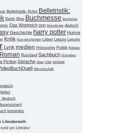
Belletristik:
Belletristik: Krimi
istik
Buchmesse
ik
Berlin
Blog
Buchpreis
Das Wortreich
omic
deutsch
DDR
Demokratie
harry potter
asy
Geschichte
Humor
Kritik
Leipzig
er
Leben
Lesung
Kurzgeschichten
r
medien
Lyrik
Politik
Philosophie
Religion
Roman
Sachbuch
Russland
Schreiben
Sprache
e Fiction
verlage
Stasi
USA
VideoBuchDuell
Wissenschaft
ergleich
Herbst
, deutsch
(Rezensionen)
buch kostenlos
Literaturwelt-
rund um Literatur