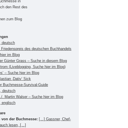
Buchmesse in
uch den Rest des
onen zum Blog
ungen
, deutsch
Friedenspreis des deutschen Buchhandels
hier im Blog
ger Günter Grass – Suche in diesem Blog
Strom (Liveblogging, Suche hier im Blog)
es‘ – Suche hier im Blog
Bastian ‚Dativ‘ Sick
er Buchmesse-Survival-Guide
s, deutsch
./. Martin Walser – Suche hier im Blog
 englisch
are
 von der Buchmesse:
[…] Gassner, Chef-
 auch lesen, […]