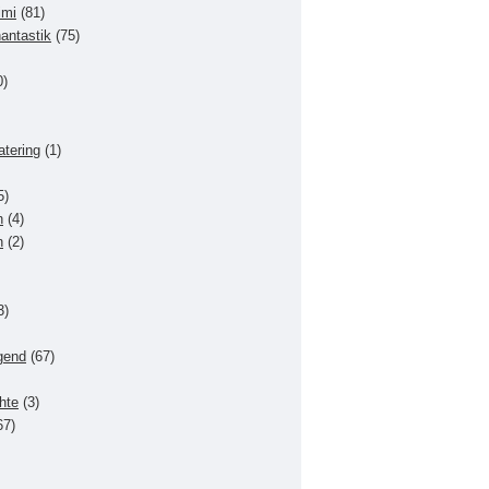
imi
(81)
hantastik
(75)
0)
atering
(1)
5)
n
(4)
n
(2)
3)
gend
(67)
hte
(3)
67)