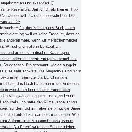
 angekommen und akzeptiert 🙂
ssante Rezension. Darf ich dir als kleinen Tipp
 Verwende evtl. Zwischenüberschriften. Das
twas auf. 🙂
eldmacher:
Ja, das ist ein gutes Buch, auch
mbivalent ist; weil es keine Frage ist, dass es
 alle anderen wäre, wenn wir Menschen wieder
. Wir scheitern alle in Echtzeit am
smus und an der klimatischen Katastophe.
ustrieländern mit ihrem Energieverbrauch und
 So gesehen. Bin gespannt, wie es ausgeht,
es alles sehr schwarz. Die Megacitys sind nicht
zu bekommen, vermute ich. LG Christiane
in:
Hallo, das Buch hat schon in der Vorschau
de geweckt. Ich kenne leider immer noch
 den Klimawandel leugnen – da kann ich nur
f schütteln. Ich hatte den Klimawandel schon
berg auf dem Schirm, aber sie bringt die Dinge
 und die Leute dazu, darüber zu sprechen. Wie
ch am Anfang eines Massensterbens, warum
 erst ein (zu Recht) wütendes Schulmädchen,