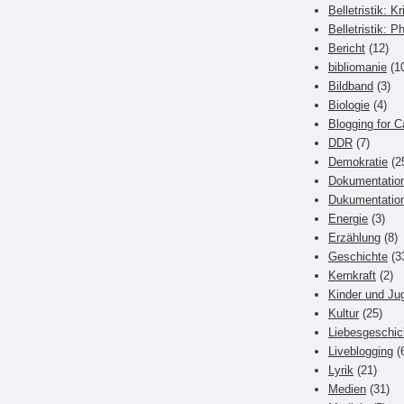
Belletristik: Kr
Belletristik: P
Bericht
(12)
bibliomanie
(1
Bildband
(3)
Biologie
(4)
Blogging for C
DDR
(7)
Demokratie
(2
Dokumentatio
Dukumentatio
Energie
(3)
Erzählung
(8)
Geschichte
(3
Kernkraft
(2)
Kinder und Ju
Kultur
(25)
Liebesgeschic
Liveblogging
(
Lyrik
(21)
Medien
(31)