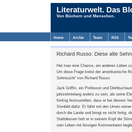
Literaturwelt. Das Bl
Von Büchern und Menschen.
Home
Archiv
Team
RSS
Tw
Richard Russo: Diese alte Sehn
Hat man eine Chance, ein anderes Leben zu 
Um diese Frage kreist der amerikanische R
Sehnsucht“ von Richard Russo.
Jack Griffin, ein Professor und Drehbuchaut
jahrzehntelang anders zu sein, als seine Elt
fünfzig festzustellen, dass er bei diesem Ve
Sinnbild dafür: Er fährt mit den Urnen seine
durch die Lande und bringt es nicht fertig, 
Stattdessen hört er in seinem Kopf die Stim
sein Leben mit bissigen Kommentaren beglei