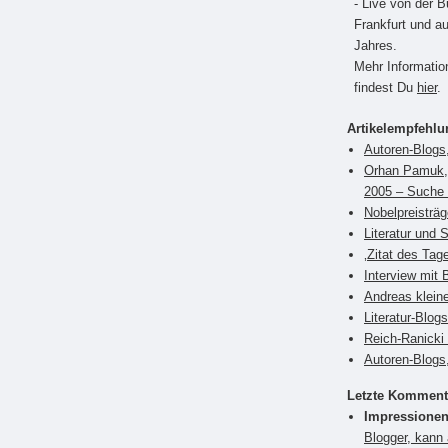
- Live von der 
Frankfurt und a
Jahres.
Mehr Informati
findest Du
hier
.
Artikelempfehl
Autoren-Blogs
Orhan Pamuk, 
2005 – Suche 
Nobelpreisträ
Literatur und 
‚Zitat des Tag
Interview mit 
Andreas klein
Literatur-Blog
Reich-Ranicki 
Autoren-Blogs,
Letzte Komment
Impressionen
Blogger, kann