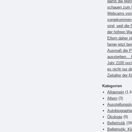
damit die Men
schauen zum B
Webcams von E
vorgekommen, 
sind, weil die 
der höhren Wa
Eltern daher 
fange jetzt be
Ausmaß die P
aussterben... 
Jahr 2100 noc
es nicht nur di
Zeitalter der 
Kategorien
Allgemein
(1.6
Altern
(3)
Ausstellungsk
Autobiographi
Ökologie
(9)
Belletristik
(39
Belletristik: K