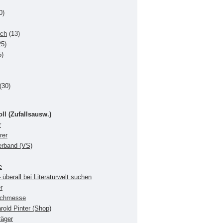
0)
uch
(13)
5)
5)
(30)
oll (Zufallsausw.)
r
rer
verband (VS)
e
 überall bei Literaturwelt suchen
r
Buchmesse
rold Pinter (Shop)
räger