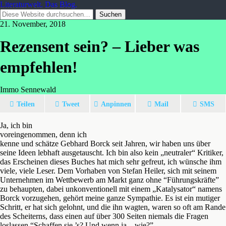
Literaturwelt. Das Blog.
21. November, 2018
Rezensent sein? – Lieber was
empfehlen!
Immo Sennewald
Teilen
Tweet
Anpinnen
Mail
SMS
Ja, ich bin
voreingenommen, denn ich
kenne und schätze Gebhard Borck seit Jahren, wir haben uns über
seine Ideen lebhaft ausgetauscht. Ich bin also kein „neutraler“ Kritiker,
das Erscheinen dieses Buches hat mich sehr gefreut, ich wünsche ihm
viele, viele Leser. Dem Vorhaben von Stefan Heiler, sich mit seinem
Unternehmen im Wettbewerb am Markt ganz ohne “Führungskräfte”
zu behaupten, dabei unkonventionell mit einem „Katalysator“ namens
Borck vorzugehen, gehört meine ganze Sympathie. Es ist ein mutiger
Schritt, er hat sich gelohnt, und die ihn wagten, waren so oft am Rande
des Scheiterns, dass einen auf über 300 Seiten niemals die Fragen
loslassen “Schaffen sie ’s? Und wenn ja – wie?”.