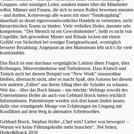
Gruppen- oder sonstigen Leiter, sondern immer öfter die Mitarbeiter
selbst, Männer und Frauen, die sich in neuen Rollen beweisen mussten
– und durften. Keineswegs alle waren mit einer “Sinnkopplung”
dauerhaft an derart eigenverantwortliches Handeln in vernetzten, nicht
hierarchischen Teams zu binden. Viele verließen Heiler, darunter sehr
kompetente. “Der Mensch ist ein Gewohnheitstier”, heißt es nicht von
Ungefähr; lieb gewordene Muster und Rituale locken mit einem
Gefühl von Sicherheit bei weniger Energieaufwand, womöglich
besserer Bezahlung: Angepasst an den Mainstream lebt sich’s für viele
komfortabler.
Das Buch ist eine durchaus vergnügliche Lektion übers Fragen, über
Reibungen, Missverständnisse und Turbulenzen. Dass Klatsch und
Tratsch auch bei diesem Beispiel von “New Work” unausrottbar
bleiben, überrascht nicht, aber es macht Spaß, den Autoren bei diesem
wie anderen „Fällen“ aus ihrem Alltag über die Schulter zu schauen.
Wer das – über das Buch hinaus – tun möchte: Weblogs sowohl des
Unternehmens Heiler als auch von Gebhard Borck bieten reichlich
Informationen. Patentrezepte werden sich dort kaum finden lassen,
dafür eine ermutigende Menge von Erfahrungen im Umgang mit
Konflikten auf dem Weg in alternative Arbeitswelten.
Gebhard Borck, Stephan Heiler „Chef sein? Lieber was bewegen! –
Warum wir keine Führungskräfte mehr brauchen“, 304 Seiten,
Heiler&Borck 2018