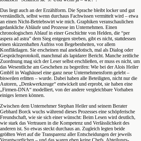
Das liegt auch an der Erzählform. Die Sprache bleibt locker und gut
verständlich, selbst wenn durchaus Fachwissen vermittelt wird – etwa
an einen Nicht-Betriebswirt wie mich. Graphiken veranschaulichen
gedankliche Abläufe und Prozesse im Unternehmen. Einen
chronologischen Ablauf in einer Geschichte von Helden, die “per
aspera ad astra” dem Sieg entgegen streben, gibt es nicht, stattdessen
einen skizzenhaften Aufriss von Begebenheiten, vor allem
Konfliktlagen. Sie erscheinen mal anekdotisch, mal als Dialog oder
Gesprächsprotokoll, manchmal als lapidarer Bericht. Manche zeitliche
Zuordnung mag sich der Leser selbst erschließen, er muss es nicht, um
das Wesentliche am Geschehen zu begreifen: Wie bei der Alois Heiler
GmbH in Waghäusel eine ganz neue Unternehmensform gelebt –
bisweilen erlitten – wurde. Dabei haben alle Beteiligten, nicht nur die
Autoren, „Denkwerkzeuge“ entwickelt und erprobt, sie haben eine
„Firmen-DNA“ modelliert, von der andere vergleichbare Vorhaben
einiges lernen können.
Zwischen dem Unternehmer Stephan Heiler und seinem Berater
Gebhard Borck wuchs während dieses Prozesses eine schöpferische
Freundschaft, wie sie sich einer wünscht: Beim Lesen wird deutlich,
wie stark das Vertrauen in die Kompetenz und Verlässlichkeit des
anderen ist. So etwas steckt durchaus an. Zugleich legten beide
größten Wert auf die Transparenz aller Entscheidungen der jeweils
Verantwortlichen – und das waren eben keine Chefs, Abteilungs-,