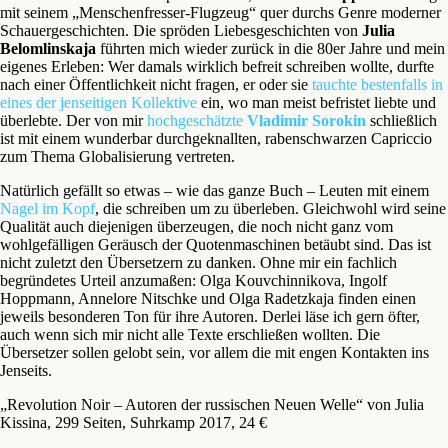
mit seinem „Menschenfresser-Flugzeug“ quer durchs Genre moderner
Schauergeschichten. Die spröden Liebesgeschichten von
Julia
Belomlinskaja
führten mich wieder zurück in die 80er Jahre und mein
eigenes Erleben: Wer damals wirklich befreit schreiben wollte, durfte
nach einer Öffentlichkeit nicht fragen, er oder sie
tauchte bestenfalls in
eines der jenseitigen Kollektive
ein, wo man meist befristet liebte und
überlebte. Der von mir
hochgeschätzte
Vladimir Sorokin
schließlich
ist mit einem wunderbar durchgeknallten, rabenschwarzen Capriccio
zum Thema Globalisierung vertreten.
Natürlich gefällt so etwas – wie das ganze Buch – Leuten mit einem
Nagel im Kopf
, die schreiben um zu überleben. Gleichwohl wird seine
Qualität auch diejenigen überzeugen, die noch nicht ganz vom
wohlgefälligen Geräusch der Quotenmaschinen betäubt sind. Das ist
nicht zuletzt den Übersetzern zu danken. Ohne mir ein fachlich
begründetes Urteil anzumaßen: Olga Kouvchinnikova, Ingolf
Hoppmann, Annelore Nitschke und Olga Radetzkaja finden einen
jeweils besonderen Ton für ihre Autoren. Derlei läse ich gern öfter,
auch wenn sich mir nicht alle Texte erschließen wollten. Die
Übersetzer sollen gelobt sein, vor allem die mit engen Kontakten ins
Jenseits.
„Revolution Noir – Autoren der russischen Neuen Welle“ von Julia
Kissina, 299 Seiten, Suhrkamp 2017, 24 €