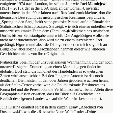
emigrierte 1974 nach London, im selben Jahr wie
Juri Mamlejew
,
(1931 – 2015), der in die USA ging, an der Cornell-Univerität
unterrichtete, in den 90er Jahren nach Russland zurückkehrte, dort die
literarische Bewegung des metaphysischen Realismus begründete.
„Sprung in den Sarg“ heißt seine groteske Parabel auf die Rituale der
Stalinistischen Schauprozesse. Sie zeigt, wie sich eine so unheilbar wie
unspezifisch kranke Tante dem (Familien-)Kollektiv eines russischen
Dorfes bis zur Selbstaufgabe unterwirft. Die Angehörigen wollen sie
nicht mehr durchfüttern, also wird sie zu einem inszenierten Tod
gedrängt. Figuren und absurde Dialoge erinnerten mich sogleich an
Bulgakow, aber solche Assoziationen nehmen dieser wie anderen
Geschichten nichts von ihrer Originalität.
Pjatigorskis Spiel mit der unzuverlässigen Wahrnehmung und der noch
unzuverlässigeren Erinnerung an einen Mord dagegen findet im
globalen Dorf statt; die Kindheit der Handelnden in sowjetischen
Zeiten wird austauschbar. Bei den Jüngeren Autoren ist das noch
deutlicher: Die meisten, in den 60er Jahren geboren, wuchsen heran,
als der Stalin-Terror vorbei war, die Politbürokratie Breshnews ins
Koma fiel und die Perestroika die Verhältnisse aufwirbelte. Allein diese
Biographien lassen erwarten, dass ihr Blick auf Geschichte und
Realität des eigenen Landes wie auf die Welt ein besonderer ist.
Julia Kissina erläutert selbst in dem kurzen Essay „Abschied von
Dostojewski“, was die „Russische Neue Welle“ oder „Dritte