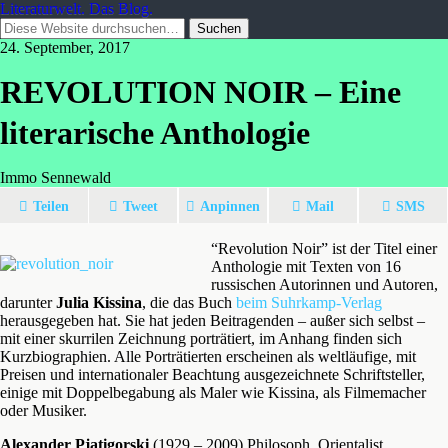
Literaturwelt. Das Blog.
24. September, 2017
REVOLUTION NOIR – Eine
literarische Anthologie
Immo Sennewald
Teilen
Tweet
Anpinnen
Mail
SMS
“Revolution Noir” ist der Titel einer
Anthologie mit Texten von 16
russischen Autorinnen und Autoren,
darunter
Julia Kissina
, die das Buch
beim Suhrkamp-Verlag
herausgegeben hat. Sie hat jeden Beitragenden – außer sich selbst –
mit einer skurrilen Zeichnung porträtiert, im Anhang finden sich
Kurzbiographien. Alle Porträtierten erscheinen als weltläufige, mit
Preisen und internationaler Beachtung ausgezeichnete Schriftsteller,
einige mit Doppelbegabung als Maler wie Kissina, als Filmemacher
oder Musiker.
Alexander Pjatigorski
(1929 – 2009) Philosoph, Orientalist,