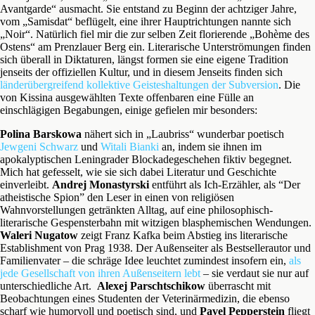
Avantgarde“ ausmacht. Sie entstand zu Beginn der achtziger Jahre,
vom „Samisdat“ beflügelt, eine ihrer Hauptrichtungen nannte sich
„Noir“. Natürlich fiel mir die zur selben Zeit florierende „Bohème des
Ostens“ am Prenzlauer Berg ein. Literarische Unterströmungen finden
sich überall in Diktaturen, längst formen sie eine eigene Tradition
jenseits der offiziellen Kultur, und in diesem Jenseits finden sich
länderübergreifend kollektive Geisteshaltungen der Subversion
. Die
von Kissina ausgewählten Texte offenbaren eine Fülle an
einschlägigen Begabungen, einige gefielen mir besonders:
Polina Barskowa
nähert sich in „Laubriss“ wunderbar poetisch
Jewgeni Schwarz
und
Witali Bianki
an, indem sie ihnen im
apokalyptischen Leningrader Blockadegeschehen fiktiv begegnet.
Mich hat gefesselt, wie sie sich dabei Literatur und Geschichte
einverleibt.
Andrej Monastyrski
entführt als Ich-Erzähler, als “Der
atheistische Spion” den Leser in einen von religiösen
Wahnvorstellungen getränkten Alltag, auf eine philosophisch-
literarische Gespensterbahn mit witzigen blasphemischen Wendungen.
Waleri Nugatow
zeigt Franz Kafka beim Abstieg ins literarische
Establishment von Prag 1938. Der Außenseiter als Bestsellerautor und
Familienvater – die schräge Idee leuchtet zumindest insofern ein,
als
jede Gesellschaft von ihren Außenseitern lebt
– sie verdaut sie nur auf
unterschiedliche Art.
Alexej Parschtschikow
überrascht mit
Beobachtungen eines Studenten der Veterinärmedizin, die ebenso
scharf wie humorvoll und poetisch sind, und
Pavel Pepperstein
fliegt