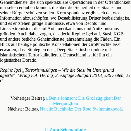
Geheimdienste, die sich spektakuläre Operationen in der Öffentlichkeit
nur selten erlauben können, die aber die Sicherheit des Staates und
seiner Bürger schützen sollen. Korrespondenz ergibt sich da, wo
Information abzuschöpfen, wo Destabilisierung Dritter beabsichtigt ist,
und es entstehen giftige Bündnisse, etwa von Rechts- und
Linksextremisten, die auf Antiamerikanismus und Antizionismus
gründen. Auch dabei zogen, das deckt Regine Igel auf, Stasi, KGB
und andere östliche Geheimdienste jahrzehntelang die Fäden. Ein
Blick auf heutige politische Konstellationen der Großmächte lässt
erwarten, dass Strategien des „Deep State“ insbesondere mit
islamistischem Terror kalkulieren. Deutschland ist für ihn ein
logistisches Dorado.
Regine Igel „Terrorismuslügen – Wie die Stasi im Untergrund
agierte“, Verlag F.A. Herbig, 2. Auflage Stuttgart 2018, 336 Seiten, 23
€
Vorheriger Beitrag
Denis Johnson: Die Großzügigkeit Der
Meerjungfrau
Nächster Beitrag
Natalie Buchholz: Der Rote Swimmingpool
Zum Seitenanfang