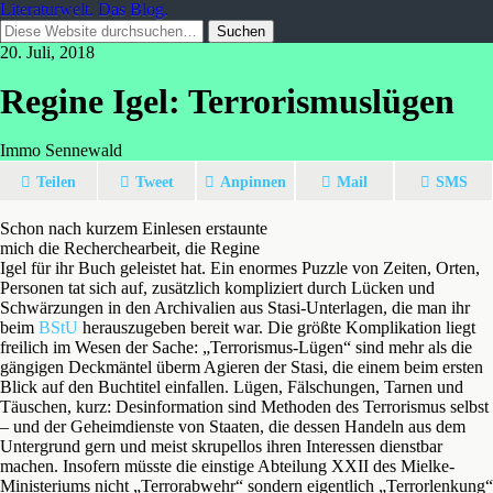
Literaturwelt. Das Blog.
20. Juli, 2018
Regine Igel: Terrorismuslügen
Immo Sennewald
Teilen
Tweet
Anpinnen
Mail
SMS
Schon nach kurzem Einlesen erstaunte
mich die Recherchearbeit, die Regine
Igel für ihr Buch geleistet hat. Ein enormes Puzzle von Zeiten, Orten,
Personen tat sich auf, zusätzlich kompliziert durch Lücken und
Schwärzungen in den Archivalien aus Stasi-Unterlagen, die man ihr
beim
BStU
herauszugeben bereit war. Die größte Komplikation liegt
freilich im Wesen der Sache: „Terrorismus-Lügen“ sind mehr als die
gängigen Deckmäntel überm Agieren der Stasi, die einem beim ersten
Blick auf den Buchtitel einfallen. Lügen, Fälschungen, Tarnen und
Täuschen, kurz: Desinformation sind Methoden des Terrorismus selbst
– und der Geheimdienste von Staaten, die dessen Handeln aus dem
Untergrund gern und meist skrupellos ihren Interessen dienstbar
machen. Insofern müsste die einstige Abteilung XXII des Mielke-
Ministeriums nicht „Terrorabwehr“ sondern eigentlich „Terrorlenkung“