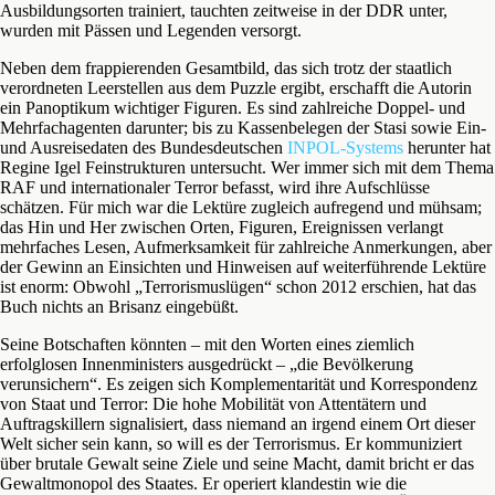
Ausbildungsorten trainiert, tauchten zeitweise in der DDR unter,
wurden mit Pässen und Legenden versorgt.
Neben dem frappierenden Gesamtbild, das sich trotz der staatlich
verordneten Leerstellen aus dem Puzzle ergibt, erschafft die Autorin
ein Panoptikum wichtiger Figuren. Es sind zahlreiche Doppel- und
Mehrfachagenten darunter; bis zu Kassenbelegen der Stasi sowie Ein-
und Ausreisedaten des Bundesdeutschen
INPOL-Systems
herunter hat
Regine Igel Feinstrukturen untersucht. Wer immer sich mit dem Thema
RAF und internationaler Terror befasst, wird ihre Aufschlüsse
schätzen. Für mich war die Lektüre zugleich aufregend und mühsam;
das Hin und Her zwischen Orten, Figuren, Ereignissen verlangt
mehrfaches Lesen, Aufmerksamkeit für zahlreiche Anmerkungen, aber
der Gewinn an Einsichten und Hinweisen auf weiterführende Lektüre
ist enorm: Obwohl „Terrorismuslügen“ schon 2012 erschien, hat das
Buch nichts an Brisanz eingebüßt.
Seine Botschaften könnten – mit den Worten eines ziemlich
erfolglosen Innenministers ausgedrückt – „die Bevölkerung
verunsichern“. Es zeigen sich Komplementarität und Korrespondenz
von Staat und Terror: Die hohe Mobilität von Attentätern und
Auftragskillern signalisiert, dass niemand an irgend einem Ort dieser
Welt sicher sein kann, so will es der Terrorismus. Er kommuniziert
über brutale Gewalt seine Ziele und seine Macht, damit bricht er das
Gewaltmonopol des Staates. Er operiert klandestin wie die