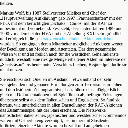
heißen.
Markus Wolf, bis 1987 Stellvertreter Mielkes und Chef der
„Hauptverwaltung Aufklärung“ gab 1997 „Partnerschaften“ mit der
PLO, mit dem berüchtigten „Schakal“ Carlos, mit der RAF zu –
unbestimmt und vernebelnd. Fest steht, dass in den Jahren 1989 und
1990 vor allem bei der HVA und der Abteilung XXII sehr gründlich
und erfolgreich die
„operativ entscheidenden“ Akten vernichtet
wurden. So entgingen deren Mitarbeiter möglichen Anklagen wegen
der Beteiligung an Morden und Attentaten. Das dort gesammelte
Wissen war und ist freilich auch für die westlichen Geheimdienste
nützlich, weshalb eine riesige Menge erhaltener Akten im Interesse der
„Staatsräson“ bis heute unter Verschluss bleiben, Regine Igel durfte sie
nicht nutzen.
Sie erschloss sich Quellen im Ausland – etwa anhand der sehr
weitgehenden und genauen Ermittlungen zum Terrorismus in Italien –
und durchstöberte Zeitungsarchive, las zahllose einschlägige Bücher,
glich mit Dokumentationen und Spielfilmen ab, befragte Zeitzeugen,
übersetzte selbst aus dem Italienischen und Englischen. So fand sie
heraus, wie unterbelichtet in allen Darstellungen der RAF-Aktionen
das Zusammenspiel mit der Stasi erscheint. Die Netzwerke
nahöstlicher, italienischer, japanischer und westdeutscher Kommandos
waren mit Ostberlin eng verknüpft, fast immer mit Stasileuten
infiltriert, einzelne Akteure wurden bezahlt und an geheimen