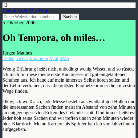
Literaturwelt. Das Blog.
5. Oktober, 2006
Oh Tempora, oh miles…
Jürgen Matthes
Teilen
Tweet
Anpinnen
Mail
SMS
Wenig Erfahrung heißt nicht unbedingt wenig Wissen und so rüstete
ich mich für diese meine erste Buchmesse mit gut eingelaufenen
Schuhen aus. Ich hätte auf mein innerstes Selbst hören sollen und
der Lehre vertrauen, dass die größten Faulpelze immer die kürzesten
Wege finden.
Okay, ich weiß also, jede Messe besteht aus weitläufigen Hallen und
die interessanten Sachen finden meist im Abstand von zehn Minuten
an entgegengesetzten Ecken des Geländes statt. Und immer heißt es:
Jeder holt seine Sachen und wir treffen uns in zehn Minuten wieder
hier. Klar doch. Meine Karriere als Sprinter hab ich vor Jahrzehnten
aufgegeben.