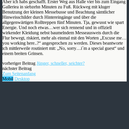
Aber ich habs geschafft. Erster Weg aus Halle vier bis zum Eingang
Galleriea in siebzehn Minuten zu Fuß. Rückweg mit kluger
Benutzung der kleinen Messebusse und Beachtung sämtlicher
Hinweisschilder durch Hintereingänge und über die
allgegenwärtigen Rolltreppen fünf Minuten. Tja, gewusst wie spart
Energie. Und noch etwas…wer sich rennend und in offiziell
wirkender Kleidung nebst baumelndem Messeausweis durch die
Flur bewegt, riskiert, mehr als einmal mit den Worten „Excuse me…
you working here..?“ angesprochen zu werden. Dieses beantworte
ich mittlerweile routiniert mit: „No, sorry…i´m a special guest“ und
einem breiten Grinsen.
vorheriger Beitrag
Jünger, schneller, seichter?
nächster Beitrag
Zum Seitenanfang
Mobil
Desktop