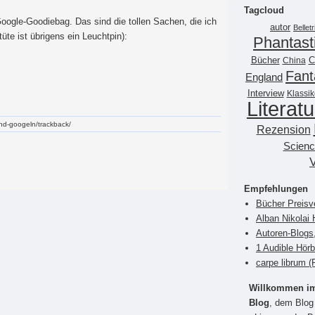
Tagcloud
 Google-Goodiebag. Das sind die tollen Sachen, die ich
autor
Belletr
tüte ist übrigens ein Leuchtpin):
Phantast
Bücher
China
C
Fant
England
Interview
Klassik
Literatu
-und-googeln/trackback/
Rezension
Scienc
Empfehlungen
Bücher Preisv
Alban Nikolai 
Autoren-Blogs
1 Audible Hör
carpe librum 
Willkommen im 
Blog
, dem Blog 