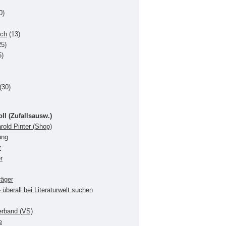
0)
uch
(13)
5)
5)
(30)
oll (Zufallsausw.)
rold Pinter (Shop)
ung
r
r
räger
 überall bei Literaturwelt suchen
verband (VS)
e