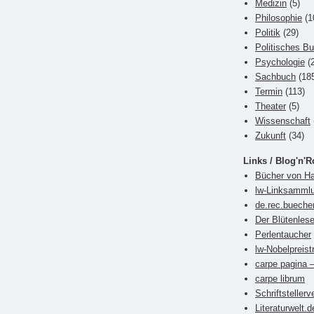
Medizin
(5)
Philosophie
(1
Politik
(29)
Politisches B
Psychologie
(2
Sachbuch
(18
Termin
(113)
Theater
(5)
Wissenschaft
Zukunft
(34)
Links / Blog'n'R
Bücher von Ha
lw-Linksamml
de.rec.bueche
Der Blütenlese
Perlentaucher
lw-Nobelpreist
carpe pagina –
carpe librum
Schriftsteller
Literaturwelt.d