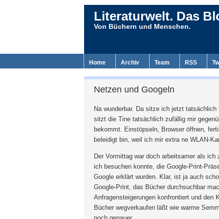
Literaturwelt. Das Bl
Von Büchern und Menschen.
Home
Archiv
Team
RSS
Tw
Netzen und Googeln
Na wunderbar. Da sitze ich jetzt tatsächli
sitzt die Tine tatsächlich zufällig mir gege
bekommt. Einstöpseln, Browser öffnen, ferti
beleidigt bin, weil ich mir extra ne WLAN-K
Der Vormittag war doch arbeitsamer als ich 
ich besuchen konnte, die Google-Print-Präs
Google erklärt wurden. Klar, ist ja auch sc
Google-Print, das Bücher durchsuchbar mach
Anfragensteigerungen konfrontiert und den K
Bücher wegverkaufen läßt wie warme Semmel.
noch genauer.