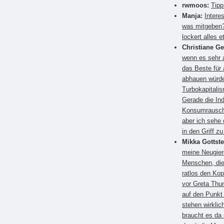
rwmoos:
Tipp
Manja:
Intere
was mitgeben?
lockert alles e
Christiane G
wenn es sehr a
das Beste für
abhauen würden
Turbokapitali
Gerade die Ind
Konsumrausch.
aber ich sehe 
in den Griff 
Mikka Gottste
meine Neugier
Menschen, die
ratlos den Kop
vor Greta Thun
auf den Punkt
stehen wirkli
braucht es da