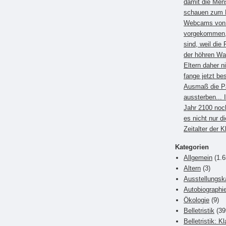
damit die Men
schauen zum B
Webcams von E
vorgekommen, 
sind, weil die 
der höhren Wa
Eltern daher 
fange jetzt be
Ausmaß die P
aussterben... 
Jahr 2100 noc
es nicht nur di
Zeitalter der 
Kategorien
Allgemein
(1.6
Altern
(3)
Ausstellungsk
Autobiographi
Ökologie
(9)
Belletristik
(39
Belletristik: K