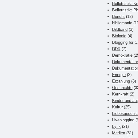
Belletristik: Kr
Belletristik: P
Bericht
(12)
bibliomanie
(1
Bildband
(3)
Biologie
(4)
Blogging for C
DDR
(7)
Demokratie
(2
Dokumentatio
Dukumentatio
Energie
(3)
Erzählung
(8)
Geschichte
(3
Kernkraft
(2)
Kinder und Ju
Kultur
(25)
Liebesgeschic
Liveblogging
(
Lyrik
(21)
Medien
(31)