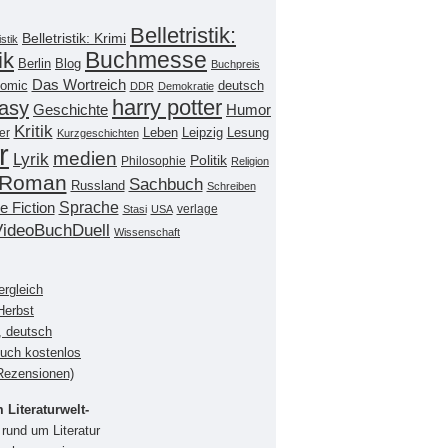
Belletristik:
Belletristik: Krimi
istik
Buchmesse
ik
Berlin
Blog
Buchpreis
Das Wortreich
omic
deutsch
DDR
Demokratie
harry potter
asy
Geschichte
Humor
Kritik
Leipzig
er
Leben
Lesung
Kurzgeschichten
r
medien
Lyrik
Politik
Philosophie
Religion
Roman
Sachbuch
Russland
Schreiben
Sprache
e Fiction
verlage
Stasi
USA
VideoBuchDuell
Wissenschaft
ergleich
Herbst
, deutsch
buch kostenlos
(Rezensionen)
Literaturwelt-
rund um Literatur