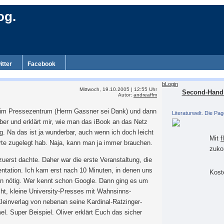
og.
itter
Facebook
bLogin
Mittwoch, 19.10.2005 | 12:55 Uhr
Second-Hand 
Autor:
andreaffm
ch im Pressezentrum (Herrn Gassner sei Dank) und dann
Literaturwelt. Die Pag
nüber und erklärt mir, wie man das iBook an das Netz
g. Na das ist ja wunderbar, auch wenn ich doch leicht
Mit
f
arte zugelegt hab. Naja, kann man ja immer brauchen.
zuko
zuerst dachte. Daher war die erste Veranstaltung, die
entation. Ich kam erst nach 10 Minuten, in denen uns
Koste
hon nötig. Wer kennt schon Google. Dann ging es um
t, kleine University-Presses mit Wahnsinns-
leinverlag von nebenan seine Kardinal-Ratzinger-
 Super Beispiel. Oliver erklärt Euch das sicher