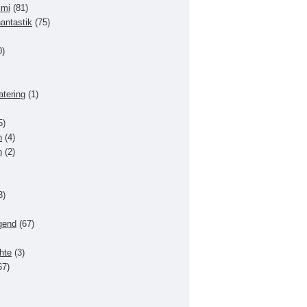
imi
(81)
hantastik
(75)
0)
atering
(1)
5)
n
(4)
n
(2)
3)
gend
(67)
hte
(3)
67)