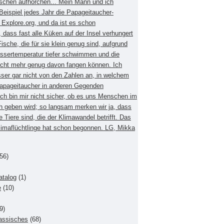
schen aufhorchen... Mein Mann und ich
eispiel jedes Jahr die Papageitaucher-
xplore.org, und da ist es schon
dass fast alle Küken auf der Insel verhungert
Fische, die für sie klein genug sind, aufgrund
ssertemperatur tiefer schwimmen und die
nicht mehr genug davon fangen können. Ich
sser gar nicht von den Zahlen an, in welchem
apageitaucher in anderen Gegenden
Ich bin mir nicht sicher, ob es uns Menschen im
h geben wird; so langsam merken wir ja, dass
e Tiere sind, die der Klimawandel betrifft. Das
Klimaflüchtlinge hat schon begonnen. LG, Mikka
56)
atalog
(1)
e
(10)
9)
lassisches
(68)