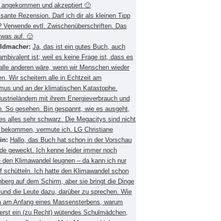
 angekommen und akzeptiert 🙂
ssante Rezension. Darf ich dir als kleinen Tipp
 Verwende evtl. Zwischenüberschriften. Das
twas auf. 🙂
eldmacher:
Ja, das ist ein gutes Buch, auch
mbivalent ist; weil es keine Frage ist, dass es
 alle anderen wäre, wenn wir Menschen wieder
. Wir scheitern alle in Echtzeit am
smus und an der klimatischen Katastophe.
ustrieländern mit ihrem Energieverbrauch und
 So gesehen. Bin gespannt, wie es ausgeht,
es alles sehr schwarz. Die Megacitys sind nicht
zu bekommen, vermute ich. LG Christiane
in:
Hallo, das Buch hat schon in der Vorschau
de geweckt. Ich kenne leider immer noch
 den Klimawandel leugnen – da kann ich nur
f schütteln. Ich hatte den Klimawandel schon
berg auf dem Schirm, aber sie bringt die Dinge
 und die Leute dazu, darüber zu sprechen. Wie
ch am Anfang eines Massensterbens, warum
 erst ein (zu Recht) wütendes Schulmädchen,