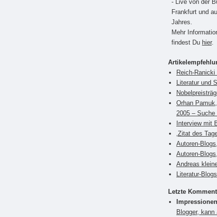
- Live von der 
Frankfurt und a
Jahres.
Mehr Informati
findest Du
hier
.
Artikelempfehl
Reich-Ranicki 
Literatur und 
Nobelpreisträ
Orhan Pamuk, 
2005 – Suche 
Interview mit 
‚Zitat des Tag
Autoren-Blogs,
Autoren-Blogs
Andreas klein
Literatur-Blog
Letzte Komment
Impressionen
Blogger, kann