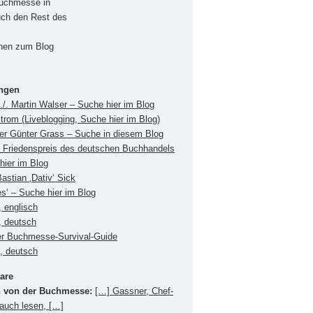
Buchmesse in
uch den Rest des
onen zum Blog
ungen
./. Martin Walser – Suche hier im Blog
Strom (Liveblogging, Suche hier im Blog)
ger Günter Grass – Suche in diesem Blog
Friedenspreis des deutschen Buchhandels
hier im Blog
Bastian ‚Dativ‘ Sick
es‘ – Suche hier im Blog
 englisch
, deutsch
er Buchmesse-Survival-Guide
s, deutsch
are
 von der Buchmesse:
[…] Gassner, Chef-
 auch lesen, […]