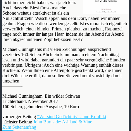
nicht immer leicht haben, war ja eh klar.
Auch dass ein Biest für so manche
Schöne weitaus attraktiver ist als ein
Nullachtfuffzehn-Waschlappen aus dem Dorf, haben wir immer
geahnt. Fragen wie diese werden gestellt: Ist es moralisch eigentlich
verwerflich, einen blinden Prinzen glauben zu machen, Rapunzel
trage noch immer ihr langes Haar, indem sie ihn Abend für Abend
ihren abgeschnittenen Zopf liebkosen lässt?
Michael Cunnighams mit vielen Zeichnungen ansprechend
verziertes 160-Seiten-Büchlein kann man an einem Nachmittag
lesen und wird dabei garantiert ein paar sehr vergnügliche Stunden
verbringen. Übrigens: Auch eine wichtige Warnung enthält dieses
Büchlein: Wenn Ihnen eine Affenpfote geschenkt wird, die Ihnen
drei Wünsche erfüllt, dann sollten Sie verdammt vorsichtig damit
umgehen.
————-
Michael Cunningham: Ein wilder Schwan
Luchterhand, November 2017
160 Seiten, gebundene Ausgabe, 19 Euro
vorheriger Beitrag
"Wir sind Gedächtnis" - und Konflikt
nächster Beitrag
John Burnside: Ashland & Vine
Zum Seitenanfang