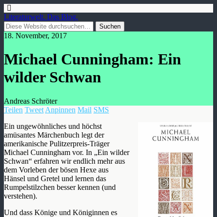
Literaturwelt. Das Blog.
18. November, 2017
Michael Cunningham: Ein
wilder Schwan
Andreas Schröter
Teilen
Tweet
Anpinnen
Mail
SMS
Ein ungewöhnliches und höchst
amüsantes Märchenbuch legt der
amerikanische Pulitzerpreis-Träger
Michael Cunningham vor. In „Ein wilder
Schwan“ erfahren wir endlich mehr aus
dem Vorleben der bösen Hexe aus
Hänsel und Gretel und lernen das
Rumpelstilzchen besser kennen (und
verstehen).
Und dass Könige und Königinnen es