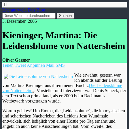
Literaturwelt. Das Blog.
3. Dezember, 2005
Kieninger, Martina: Die
Leidensblume von Nattersheim
Oliver Gassner
Teilen
Tweet
Anpinnen
Mail
SMS
Wie erwähnt: gestern war
ich abends auf der Lesung
von Martina Kieninger aus ihrem neuen Buch „
Die Leidensblume
von Nattersheim
„. Vorsteller und Interviewer war Denis Scheck, der
den Text schon prima fand, als er 2000 beim Bachmann-
Wettbewerb vorgetragen wurde.
Worum geht es? Um Emma, die ‚Leidensblume‘, die im mystischen
und seherischen Nacherleben des Leidens Jesu Wundmale
entwickelt, sich lediglich von einer Hostie pro Tag ernährt und
angeblich auch keine Ausscheidungen hat. Vom Zweifel des