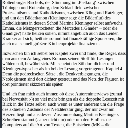
Rottenburger Bischofs, der Stimmung im ‚Pietkong‘ zwischen
Tübingen und Rottenburg, dem Schlachtfeld zwischen
Protestantismus und Katholizismus, zwischen Küng und Ratzinger,
und um den Bilderkanon (Kieninger sagt: die Bilderflut) des
Katholizismus in dessen Schoß Martina Kieninger selbst aufwuchs.
Emma, die Metzgerstocheter, die Mercedes („Gnade“ – oder die
Gnädige?) hätte heißen sollen, nimmt angeblich auch das Leiden
Kranker auf sich, heilt sie so und hat finanzkräftige Sponsoren, die
auch mal schnell größere Kirchenprojekte finanzieren.
Inzwischen bin ich selbst bei Kapitel zwei und finde, die Regel, dass
man aus dem Anfang eines Romans seinen Stoff für Lesungen
wählen soll, bewährt sich. Mit scheint der Stil dort dichter und
Kieninger-typischer als im bei der Lesung vorgetragenen Kapitel 4.
Denn die gedrechselten Sätze , die Denkverbiegungen, die
Neologismen sind dort dichter gestreut und das Netz der Figuren ist
dort pointierter skizziert als später.
Und ich frag mich auch immer, ob diese Autoreninterviews (zumal
bei Nervosität ;-)) so viel mehr bringen als die doppelte Lesezeit mit
Blick in die Texte selbst, auch wenn es unter anderem um die Frage
des aktuellen Zustands der Netzliteratur ging, der mir zwar am
Herzen liegt und aus dessen Zusammenhang Martina Kieningers
Schreiben stammt (- aber nicht nur) oder um den Einfluss des
Computers auf die Art von Texten, die Entstehen (MK – die