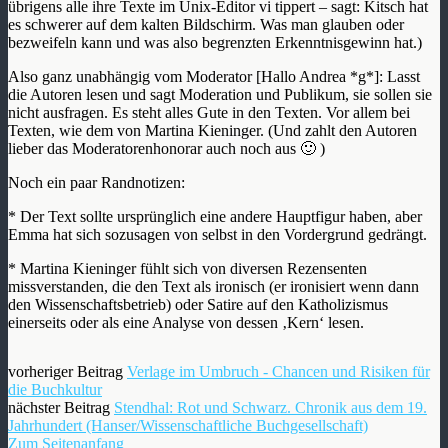
übrigens alle ihre Texte im Unix-Editor vi tippert – sagt: Kitsch hat
es schwerer auf dem kalten Bildschirm. Was man glauben oder
bezweifeln kann und was also begrenzten Erkenntnisgewinn hat.)
Also ganz unabhängig vom Moderator [Hallo Andrea *g*]: Lasst
die Autoren lesen und sagt Moderation und Publikum, sie sollen sie
nicht ausfragen. Es steht alles Gute in den Texten. Vor allem bei
Texten, wie dem von Martina Kieninger. (Und zahlt den Autoren
lieber das Moderatorenhonorar auch noch aus 🙂 )
Noch ein paar Randnotizen:
* Der Text sollte ursprünglich eine andere Hauptfigur haben, aber
Emma hat sich sozusagen von selbst in den Vordergrund gedrängt.
* Martina Kieninger fühlt sich von diversen Rezensenten
missverstanden, die den Text als ironisch (er ironisiert wenn dann
den Wissenschaftsbetrieb) oder Satire auf den Katholizismus
einerseits oder als eine Analyse von dessen ‚Kern‘ lesen.
vorheriger Beitrag
Verlage im Umbruch - Chancen und Risiken für
die Buchkultur
nächster Beitrag
Stendhal: Rot und Schwarz. Chronik aus dem 19.
Jahrhundert (Hanser/Wissenschaftliche Buchgesellschaft)
Zum Seitenanfang