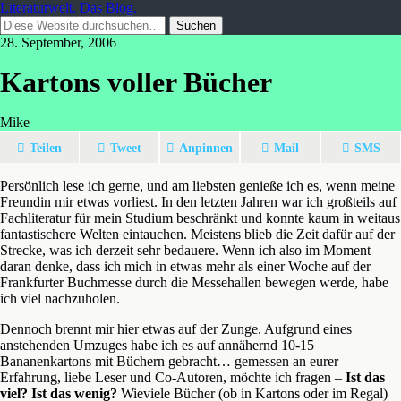
Literaturwelt. Das Blog.
28. September, 2006
Kartons voller Bücher
Mike
Teilen
Tweet
Anpinnen
Mail
SMS
Persönlich lese ich gerne, und am liebsten genieße ich es, wenn meine
Freundin mir etwas vorliest. In den letzten Jahren war ich großteils auf
Fachliteratur für mein Studium beschränkt und konnte kaum in weitaus
fantastischere Welten eintauchen. Meistens blieb die Zeit dafür auf der
Strecke, was ich derzeit sehr bedauere. Wenn ich also im Moment
daran denke, dass ich mich in etwas mehr als einer Woche auf der
Frankfurter Buchmesse durch die Messehallen bewegen werde, habe
ich viel nachzuholen.
Dennoch brennt mir hier etwas auf der Zunge. Aufgrund eines
anstehenden Umzuges habe ich es auf annähernd 10-15
Bananenkartons mit Büchern gebracht… gemessen an eurer
Erfahrung, liebe Leser und Co-Autoren, möchte ich fragen –
Ist das
viel? Ist das wenig?
Wieviele Bücher (ob in Kartons oder im Regal)